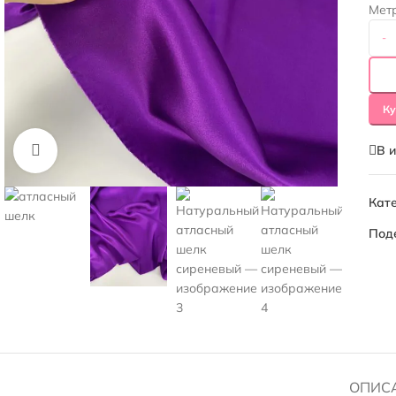
Мет
-
Ку
В 
Нажмите, чтобы увеличить
Кате
Под
ОПИС