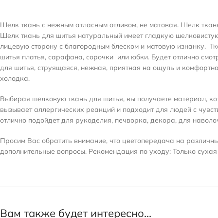
Шелк ткань с нежным атласным отливом, не матовая. Шелк ткань 
Шелк ткань для шитья натуральный
имеет гладкую шелковисту
лицевую сторону с благородным блеском и матовую изнанку.
Тк
шитья платья, сарафана, сорочки или юбки. Будет отлично смотр
для шитья, струящаяся, нежная, приятная на ощупь и комфортна
холодка.
Выбирая шелковую ткань для шитья, вы получаете материал, ко
вызывает аллергических реакций и подходит для людей с чувст
отлично подойдет для рукоделия, печворка, декора, для наволо
Просим Вас обратить внимание, что цветопередача на различных
дополнительные вопросы. Рекомендация по уходу: Только сухая 
Вам также будет интересно…