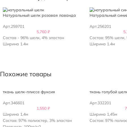
Натуральный шелк розовая лаванда
Натуральный сини
Арт.259701
Арт.256201
5,760
₽
5
Состав - 96% шелк, 4% эластан
Состав: 95% шелк,
Ширина 1.4м
Ширина 1.4м
Похожие товары
ткань шелк-плиссе фуксия
ткань голубой шел
Арт.346601
Арт.332201
1,550
₽
Ширина 1,4м
Ширина 1,45м
Состав: 97% полиэстер, 3% эластан
Состав: 97% полиэ
Плотность 100гр/м2