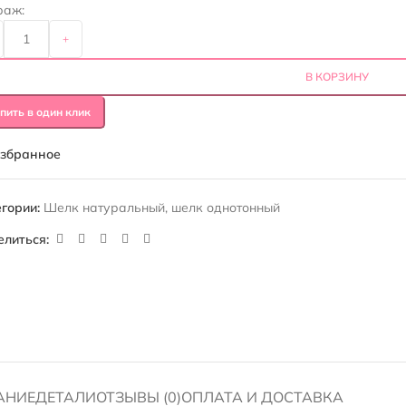
раж:
+
В КОРЗИНУ
пить в один клик
избранное
гории:
Шелк натуральный
,
шелк однотонный
елиться:
АНИЕ
ДЕТАЛИ
ОТЗЫВЫ (0)
ОПЛАТА И ДОСТАВКА