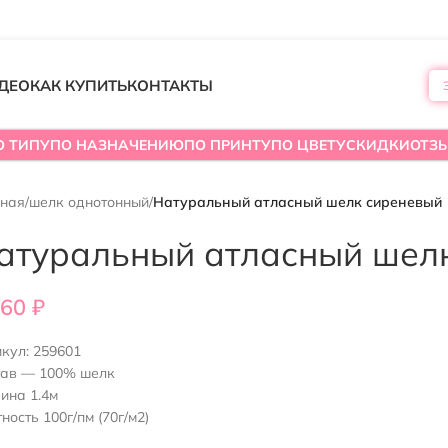
ДЕО
КАК КУПИТЬ
КОНТАКТЫ
О ТИПУ
ПО НАЗНАЧЕНИЮ
ПО ПРИНТУ
ПО ЦВЕТУ
СКИДКИ
ОТЗ
вная
/
шелк однотонный
/
Натуральный атласный шелк сиреневый
атуральный атласный шел
760
₽
икул:
259601
тав — 100% шелк
ина 1.4м
ность 100г/пм (70г/м2)