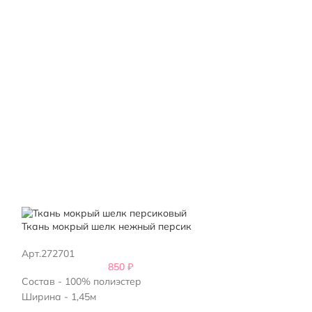
Ткань мокрый шелк нежный персик
Розовый мокры
Арт.272701
Арт.272501
850
₽
Состав - 100% полиэстер
Состав - 100% 
Ширина - 1,45м
Ширина - 1,45м