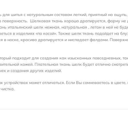
для шитья с натуральным составом легкий, приятный на ощупь, н
ю поверхность
.
Шелковая ткань хорошо драпируется, форму не 
ань итальянский шелк нежная, натуральная , летом в ней не бу
еться в изделиях «по косой». Также шелк ткань подойдет на блу
я в носке, красиво драпируется и ниспадает фалдами. Поверхно
торый подходит для создания как изысканных повседневных, та
вительной кожей. Плательная ткань шелк будет отлично смотрет
чек и создания других изделий.
 устройствах может отличаться. Если Вы сомневаетесь в цвете, 
чистка.