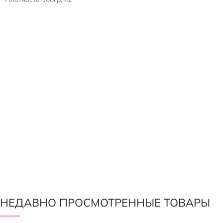
Ткань набираем по ширине.
Коэффициент плиссе: К=1,5
Пример:
Бедра 100см*1,5к=150см ткани
НЕДАВНО ПРОСМОТРЕННЫЕ ТОВАРЫ