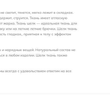
е светит, тянется, мягко лежит в складках.
держит,
струится. Ткань имеет атласную
дет жарко. Ткань шелк — идеальная ткань для
зку или на легкие летние брючки. Шелк ткань
сть гладкая,, приятная к телу с эффектом
к и нарядных вещей. Натуральный состав не
ься в любом изделии. Шелк ткань также
мы всегда с удовольствием ответим на все