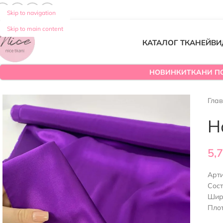
Skip to navigation
Skip to main content
КАТАЛОГ ТКАНЕЙ
ВИ
НОВИНКИ
ТКАНИ П
Гла
Н
5,
Арт
Сос
Шир
Плот