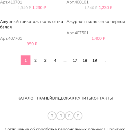
Арт.410701
Арт.408101
1,230
₽
1,230
₽
1,340
₽
1,340
₽
Ажурный трикотаж ткань сетка
Ажурная ткань сетка черная
белая
Арт.407501
Арт.407701
1,400
₽
950
₽
1
2
3
4
…
17
18
19
→
КАТАЛОГ ТКАНЕЙ
ВИДЕО
КАК КУПИТЬ
КОНТАКТЫ
Соглашение об обработке персональных данных
|
Политика