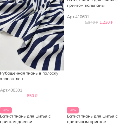
принтом тюльпаны
Арт.410601
1,230
₽
1,340
₽
Рубашечная ткань в полоску
хлопок-лен
Арт.408301
850
₽
-8%
-8%
Батист ткань для шитья с
Батист ткань для шитья с
принтом домики
цветочным принтом