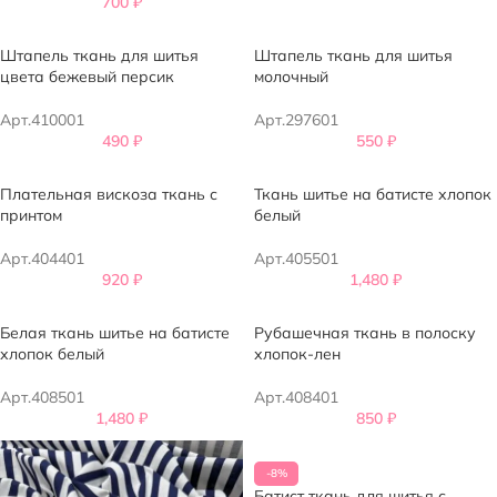
700
₽
Штапель ткань для шитья
Штапель ткань для шитья
цвета бежевый персик
молочный
Арт.410001
Арт.297601
490
₽
550
₽
Плательная вискоза ткань с
Ткань шитье на батисте хлопок
принтом
белый
Арт.404401
Арт.405501
920
₽
1,480
₽
Белая ткань шитье на батисте
Рубашечная ткань в полоску
хлопок белый
хлопок-лен
Арт.408501
Арт.408401
1,480
₽
850
₽
-8%
Батист ткань для шитья с