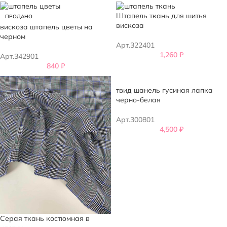
Штапель ткань для шитья
ПРОДАНО
вискоза
вискоза штапель цветы на
черном
Арт.322401
1,260
₽
Арт.342901
840
₽
твид шанель гусиная лапка
черно-белая
Арт.300801
4,500
₽
Серая ткань костюмная в