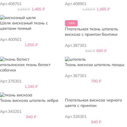
Арт.408701
Арт.408901
1,485
₽
1,485
₽
1,650
₽
1,650
₽
Шелк вискозный ткань с
-18%
цветами темный
Плательная ткань штапель
вискоза с принтом бантики
Арт.400501
1,650
₽
Арт.387301
690
₽
840
₽
итальянская ткань батист
Ткань вискоза штапель панды
собачки
Арт.367301
Арт.376301
790
₽
1,340
₽
Плательная вискоза черного
Ткань вискоза штапель зебра
цвета с принтом
Арт.343201
Арт.326301
840
₽
940
₽