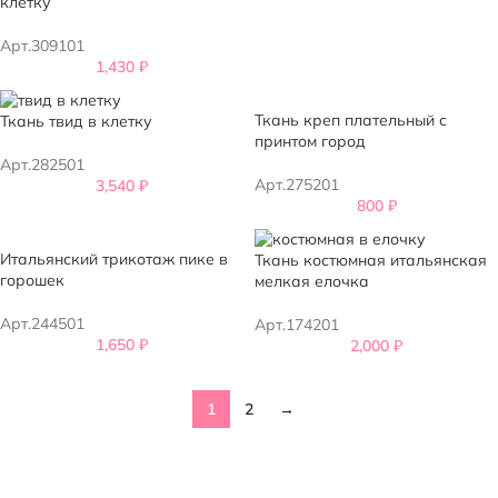
клетку
Арт.309101
1,430
₽
Ткань креп плательный с
Ткань твид в клетку
принтом город
Арт.282501
Арт.275201
3,540
₽
800
₽
Итальянский трикотаж пике в
Ткань костюмная итальянская
горошек
мелкая елочка
Арт.244501
Арт.174201
1,650
₽
2,000
₽
1
2
→