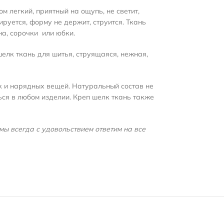
 легкий, приятный на ощупь, не светит,
руется, форму не держит,
струится.
Ткань
на, сорочки или юбки.
шелк ткань для шитья, струящаяся, нежная,
к и нарядных вещей. Натуральный состав не
ься в любом изделии. Креп шелк ткань также
мы всегда с удовольствием ответим на все