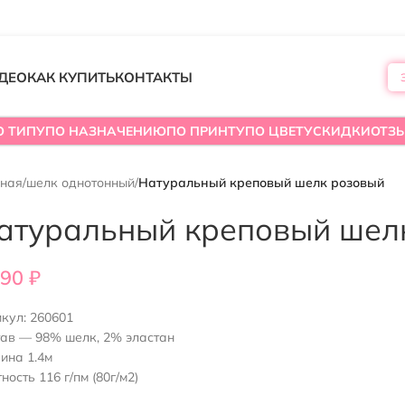
ДЕО
КАК КУПИТЬ
КОНТАКТЫ
О ТИПУ
ПО НАЗНАЧЕНИЮ
ПО ПРИНТУ
ПО ЦВЕТУ
СКИДКИ
ОТЗ
вная
/
шелк однотонный
/
Натуральный креповый шелк розовый
атуральный креповый шел
390
₽
икул:
260601
тав — 98% шелк, 2% эластан
ина 1.4м
ность 116 г/пм (80г/м2)