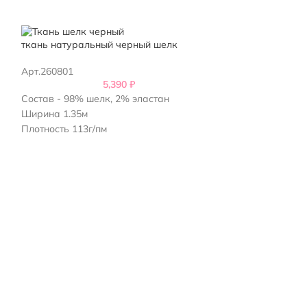
ткань натуральный черный шелк
Ткань мокрый ш
Арт.260801
Арт.272601
5,390
₽
Состав - 98% шелк, 2% эластан
Состав - 100% 
Ширина 1.35м
Ширина - 1,45м
Плотность 113г/пм