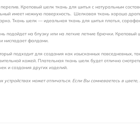
перелив. Креповый шелк ткань для шитья с натуральным составом
альный
имеет нежную поверхность
.
Шелковая ткань хорошо драпи
жарко. Ткань шелк — идеальная ткань для шитья платья, сарафа
ань подойдет на блузку или на легкие летние брючки. Креповый 
 и ниспадает фалдами.
торый подходит для создания как изысканных повседневных, та
вительной кожей. Плательная ткань шелк будет отлично смотрет
чек и создания других изделий.
 устройствах может отличаться. Если Вы сомневаетесь в цвете, 