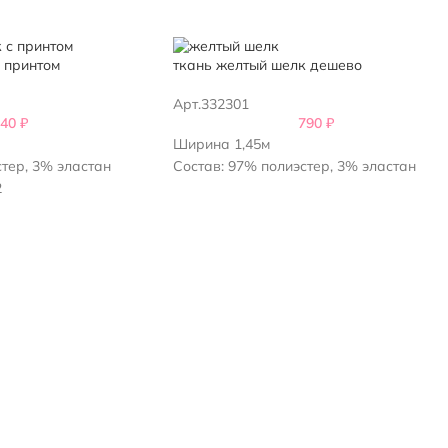
 принтом
ткань желтый шелк дешево
Арт.332301
840
₽
790
₽
Ширина 1,45м
стер, 3% эластан
Состав: 97% полиэстер, 3% эластан
2