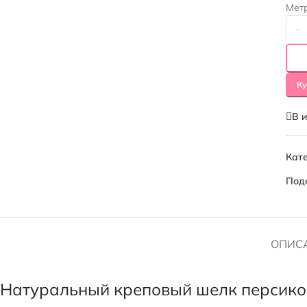
Мет
-
Ку
В 
Кате
Под
ОПИС
Натуральный креповый шелк персико-