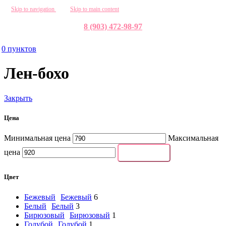
Skip to navigation
Skip to main content
8 (903) 472-98-97
0
пунктов
Лен-бохо
Закрыть
Цена
Минимальная цена
Максимальная
цена
Фильтровать
Цвет
Бежевый
Бежевый
6
Белый
Белый
3
Бирюзовый
Бирюзовый
1
Голубой
Голубой
1