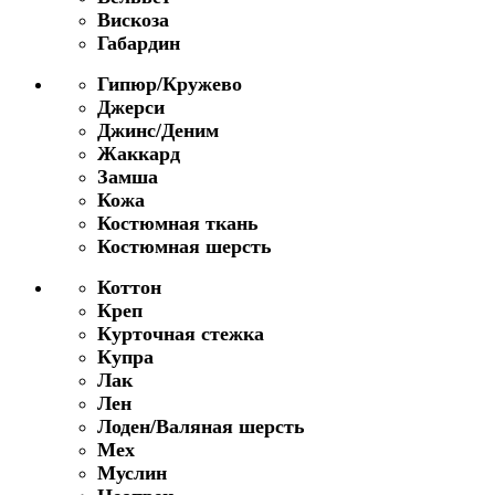
Вискоза
Габардин
Гипюр/Кружево
Джерси
Джинс/Деним
Жаккард
Замша
Кожа
Костюмная ткань
Костюмная шерсть
Коттон
Креп
Курточная стежка
Купра
Лак
Лен
Лоден/Валяная шерсть
Мех
Муслин