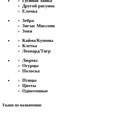
Гусиная лапка
Другой рисунок
Елочка
Зебра
Зигзаг Миссони
Змея
Кайма/Купоны
Клетка
Леопард/Тигр
Люрекс
Огурцы
Полоска
Птицы
Цветы
Однотонные
Ткани по назначению