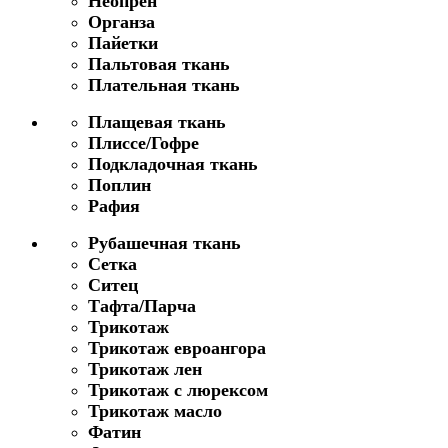
Неопрен
Органза
Пайетки
Пальтовая ткань
Плательная ткань
Плащевая ткань
Плиссе/Гофре
Подкладочная ткань
Поплин
Рафия
Рубашечная ткань
Сетка
Ситец
Тафта/Парча
Трикотаж
Трикотаж евроангора
Трикотаж лен
Трикотаж с люрексом
Трикотаж масло
Фатин