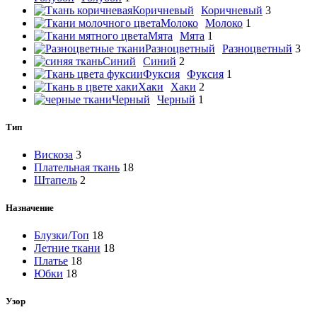
Коричневый
Коричневый
3
Молоко
Молоко
1
Мята
Мята
1
Разноцветный
Разноцветный
3
Синий
Синий
2
Фуксия
Фуксия
1
Хаки
Хаки
2
Черный
Черный
1
Тип
Вискоза
3
Плательная ткань
18
Штапель
2
Назначение
Блузки/Топ
18
Летние ткани
18
Платье
18
Юбки
18
Узор