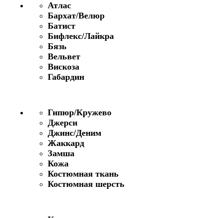
Атлас
Бархат/Велюр
Батист
Бифлекс/Лайкра
Бязь
Вельвет
Вискоза
Габардин
Гипюр/Кружево
Джерси
Джинс/Деним
Жаккард
Замша
Кожа
Костюмная ткань
Костюмная шерсть