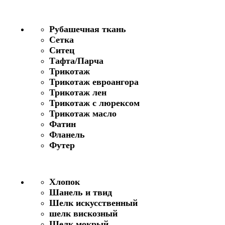
Рубашечная ткань
Сетка
Ситец
Тафта/Парча
Трикотаж
Трикотаж евроангора
Трикотаж лен
Трикотаж с люрексом
Трикотаж масло
Фатин
Фланель
Футер
Хлопок
Шанель и твид
Шелк искусственный
шелк вискозный
Шелк мокрый