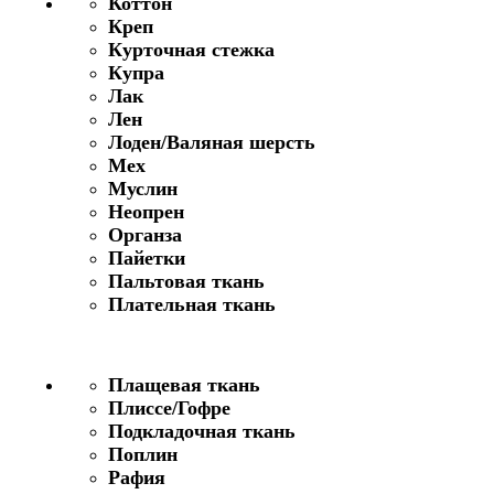
Коттон
Креп
Курточная стежка
Купра
Лак
Лен
Лоден/Валяная шерсть
Мех
Муслин
Неопрен
Органза
Пайетки
Пальтовая ткань
Плательная ткань
Плащевая ткань
Плиссе/Гофре
Подкладочная ткань
Поплин
Рафия