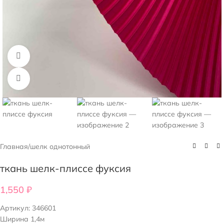
Смотреть видео
Нажмите, чтобы увеличить
Главная
/
шелк однотонный
ткань шелк-плиссе фуксия
1,550
₽
Артикул:
346601
Ширина 1,4м