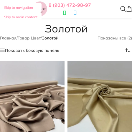
8 (903) 472-98-97
Skip to navigation
Skip to main content
Золотой
Главная
/
Товар Цвет
/
Золотой
Показаны все (2)
Показать боковую панель