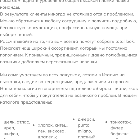
помогаем поднять уровень до общей высокой планки нашей
команды.
В результате клиенты никогда не сталкиваются с проблемами.
Можно обратиться к любому сотруднику и получить подробную,
бесплатную консультацию, профессиональную помощь при
выборе тканей.
Рассчитывайте на то, что вам всегда помогут собрать total look.
Помогает наш широкий ассортимент, который мы постоянно
пополняем. К привычным, традиционным и давно полюбившимся
позициям добавляем перспективные новинки.
Мы сами участвуем во всех закупках, летаем в Италию на
выставки, следим за тенденциями, предложением и спросом.
Наши технологии и товароведы тщательно отбирают ткани, «как
для себя», чтобы у покупателей не возникало проблем. В нашем
каталоге представлены:
джерси,
шелк, атлас,
трикотаж,
хлопок, ситец,
punto
креп,
футер,
лен, вискоза,
milano,
шифон,
бифлекс,
штапель;
плотный