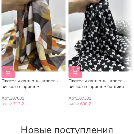
-20%
-18%
Плательная ткань штапель
Плательная ткань штапель
вискоза с принтом
вискоза с принтом бантики
Арт.387001
Арт.387301
712
₽
690
₽
890
₽
840
₽
Новые поступления