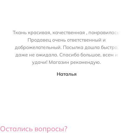
Ткань красивая, качественная , понравилась!
Продавец очень ответственный и
п
доброжелательный. Посылка дошла быстро,
по
даже не ожидала. Спасибо большое, всем и
сч
удачи! Магазин рекомендую.
цв
мо
Наталья
С
Остались вопросы?