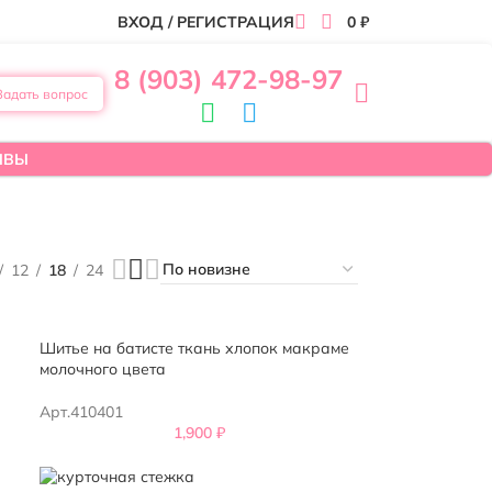
ВХОД / РЕГИСТРАЦИЯ
0
₽
8 (903) 472-98-97
Задать вопрос
ЫВЫ
12
18
24
Шитье на батисте ткань хлопок макраме
молочного цвета
Арт.410401
1,900
₽