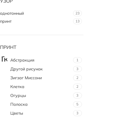
УЗОР
однотонный
23
принт
13
ПРИНТ
Абстракция
1
Другой рисунок
3
Зигзаг Миссони
2
Клетка
2
Огурцы
3
Полоска
5
Цветы
3