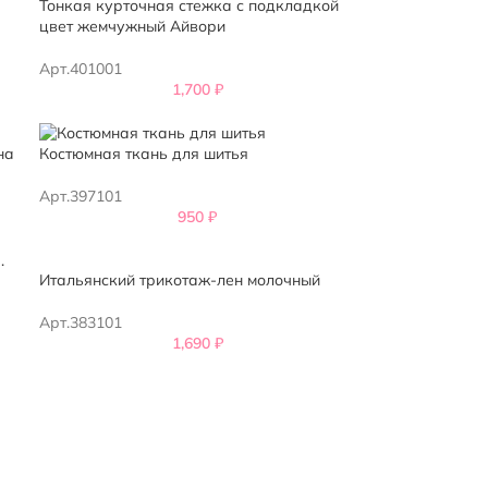
Тонкая курточная стежка с подкладкой
цвет жемчужный Айвори
Арт.401001
1,700
₽
на
Костюмная ткань для шитья
Арт.397101
950
₽
Итальянский трикотаж-лен молочный
Арт.383101
1,690
₽