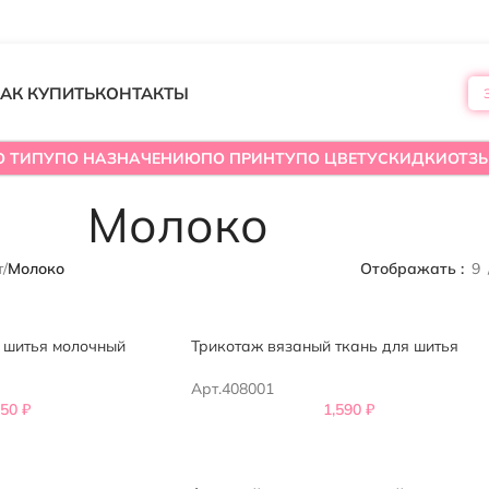
АК КУПИТЬ
КОНТАКТЫ
О ТИПУ
ПО НАЗНАЧЕНИЮ
ПО ПРИНТУ
ПО ЦВЕТУ
СКИДКИ
ОТЗ
Молоко
т
/
Молоко
Отображать
9
 шитья молочный
Трикотаж вязаный ткань для шитья
Арт.408001
550
₽
1,590
₽