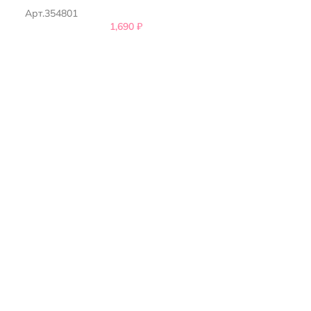
Арт.354801
1,690
₽