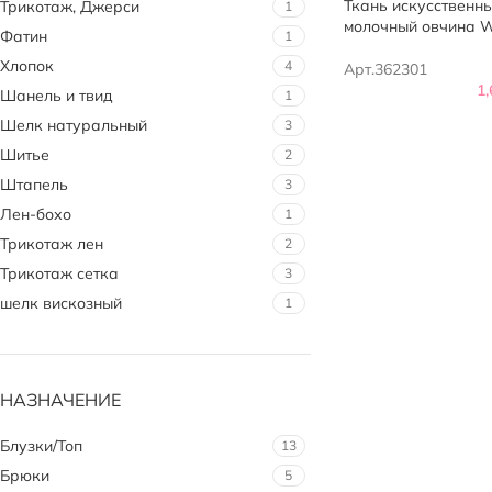
Ткань искусственн
Трикотаж, Джерси
1
молочный овчина
Фатин
1
Хлопок
4
Арт.362301
1
Шанель и твид
1
Шелк натуральный
3
Шитье
2
Штапель
3
Лен-бохо
1
Трикотаж лен
2
Трикотаж сетка
3
шелк вискозный
1
НАЗНАЧЕНИЕ
Блузки/Топ
13
Брюки
5