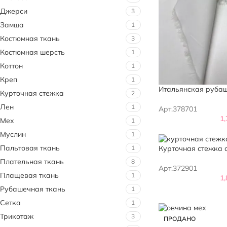
Джерси
3
Замша
1
Костюмная ткань
3
Костюмная шерсть
1
Коттон
1
Креп
1
Итальянская рубаш
Курточная стежка
2
Лен
1
Арт.378701
1
Мех
1
Муслин
1
Пальтовая ткань
Курточная стежка 
1
Плательная ткань
8
Арт.372901
Плащевая ткань
1
1
Рубашечная ткань
1
Сетка
1
Трикотаж
3
ПРОДАНО