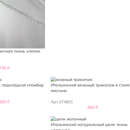
ечная ткань хлопок
,730
₽
с подкладкой пломбир
Итальянский вязаный трикотаж в стиле
миссони
,800
₽
Арт.374801
900
₽
Итальянский натуральный шелк ткань