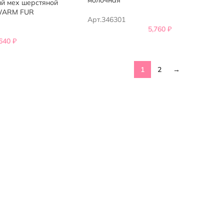
молочная
ый мех шерстяной
 WARM FUR
Арт.346301
5,760
₽
,640
₽
1
2
→