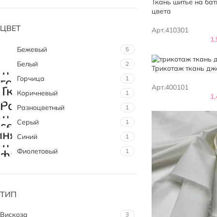
Ткань шитье на бат
цвета
ЦВЕТ
Арт.410301
1
Бежевый
5
Белый
2
Трикотаж ткань дж
Горчица
1
Арт.400101
Коричневый
1
1
Разноцветный
1
Серый
1
Синий
1
Фиолетовый
1
ТИП
Вискоза
3