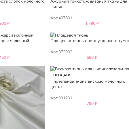
исте хлопок молочного
Ажурный трикотаж вязаный ткань для
шитья
Арт.407801
,900
₽
1,790
₽
ерси молочный
Плащевка ткань цвета утреннего тума
Арт.372902
,450
₽
590
₽
ПРОДАНО
Плательная ткань вискоза молочного
цвета
Арт.391201
790
₽