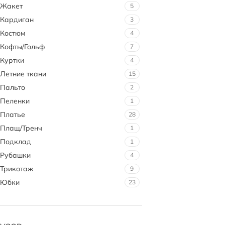
Жакет
5
Кардиган
3
Костюм
4
Кофты/Гольф
7
Куртки
4
Летние ткани
15
Пальто
2
Пеленки
1
Платье
28
Плащ/Тренч
1
Подклад
1
Рубашки
4
Трикотаж
9
Юбки
23