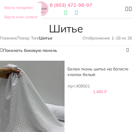
8 (903) 472-98-97
Skip to navigation
Skip to main content
Шитье
Главная
/
Товар Тип
/
Шитье
Отображение 1–18 из 26
Показать боковую панель
Белая ткань шитье на батисте
хлопок белый
Арт.408501
1,480
₽