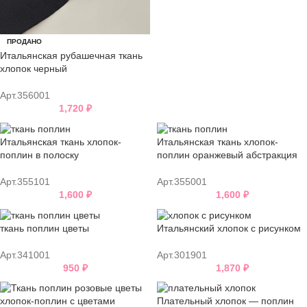
ПРОДАНО
Итальянская рубашечная ткань
хлопок черный
Арт.356001
1,720
₽
Итальянская ткань хлопок-
Итальянская ткань хлопок-
поплин в полоску
поплин оранжевый абстракция
Арт.355101
Арт.355001
1,600
₽
1,600
₽
ткань поплин цветы
Итальянский хлопок с рисунком
Арт.341001
Арт.301901
950
₽
1,870
₽
хлопок-поплин с цветами
Плательный хлопок — поплин