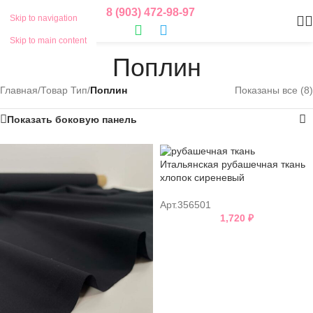
8 (903) 472-98-97
Skip to navigation
Skip to main content
Поплин
Главная
/
Товар Тип
/
Поплин
Показаны все (8)
Показать боковую панель
Итальянская рубашечная ткань
хлопок сиреневый
Арт.356501
1,720
₽