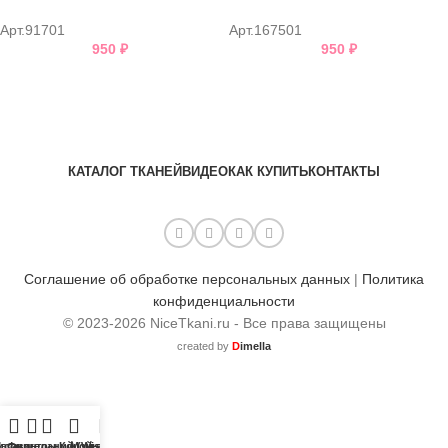
Арт.91701
Арт.167501
950
₽
950
₽
КАТАЛОГ ТКАНЕЙ
ВИДЕО
КАК КУПИТЬ
КОНТАКТЫ
Соглашение об обработке персональных данных
|
Политика
конфиденциальности
© 2023-2026 NiceTkani.ru - Все права защищены
created by
D
imella
сок желаний (Wishlist)
агазин
Фильтры
Корзина
Мой аккаунт