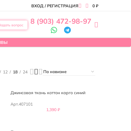
ВХОД / РЕГИСТРАЦИЯ
0
₽
8 (903) 472-98-97
Задать вопрос
ЫВЫ
12
18
24
Джинсовая ткань коттон карго синий
Арт.407101
1,390
₽