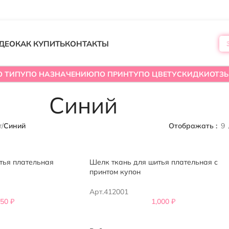
ДЕО
КАК КУПИТЬ
КОНТАКТЫ
О ТИПУ
ПО НАЗНАЧЕНИЮ
ПО ПРИНТУ
ПО ЦВЕТУ
СКИДКИ
ОТЗ
Синий
т
/
Синий
Отображать
9
тья плательная
Шелк ткань для шитья плательная с
принтом купон
Арт.412001
650
₽
1,000
₽