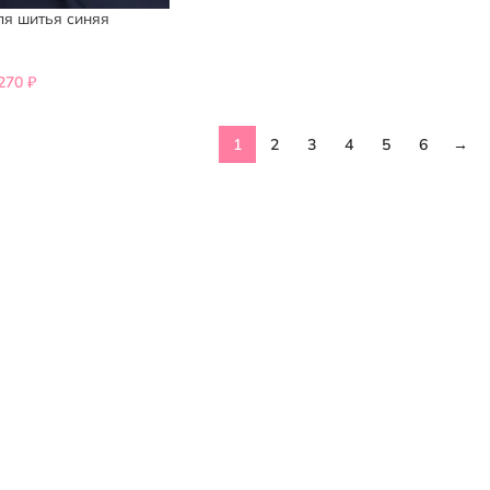
ля шитья синяя
,270
₽
1
2
3
4
5
6
→