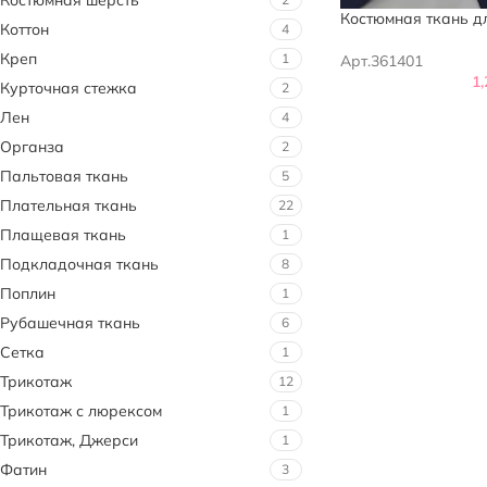
Костюмная шерсть
Костюмная ткань д
Коттон
4
Креп
1
Арт.361401
1
Курточная стежка
2
Лен
4
Органза
2
Пальтовая ткань
5
Плательная ткань
22
Плащевая ткань
1
Подкладочная ткань
8
Поплин
1
Рубашечная ткань
6
Сетка
1
Трикотаж
12
Трикотаж с люрексом
1
Трикотаж, Джерси
1
Фатин
3