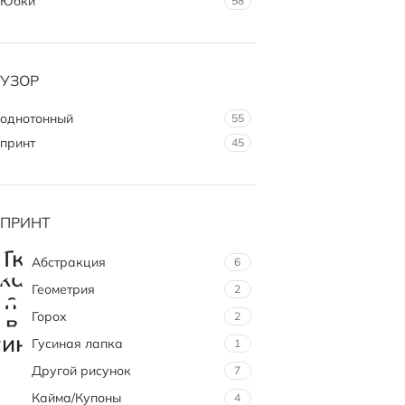
Юбки
58
УЗОР
однотонный
55
принт
45
ПРИНТ
Абстракция
6
Геометрия
2
Горох
2
Гусиная лапка
1
Другой рисунок
7
Кайма/Купоны
4