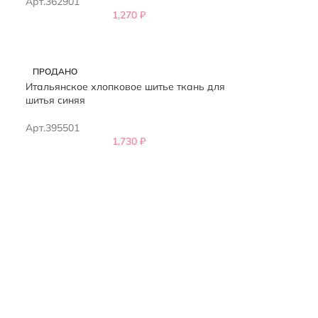
Арт.362901
1,270
₽
ПРОДАНО
Итальянское хлопковое шитье ткань для
шитья синяя
Арт.395501
1,730
₽