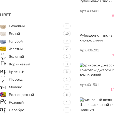
Рубашечная ткань 
Арт.408401
ЦВЕТ
Бежевый
1
Белый
10
Рубашечная ткань 
хлопок синяя
Голубой
7
Желтый
2
Арт.406201
Зеленый
1
Коричневый
3
Трикотаж джерси Pu
Красный
3
темно-синий
Люрекс
1
Арт.401501
Молоко
1
1
Разноцветный
6
Розовый
1
Шелк вискозный тк
принтом
Серебро
1