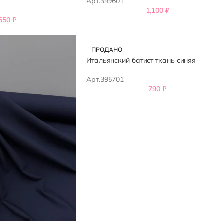
Арт.399601
1,100
₽
,650
₽
ПРОДАНО
Итальянский батист ткань синяя
Арт.395701
790
₽