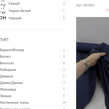
Серый
3
Арт.391901
1
Черно-белый
1
Черный
5
ТИП
Бархат/Велюр
1
Батист
2
Вискоза
8
Габардин
3
Джерси
1
Джинс/Деним
3
Жаккард
1
Замша
1
Костюмная ткань
14
2