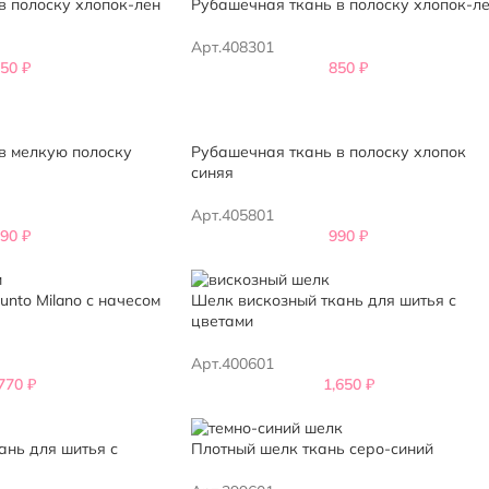
в полоску хлопок-лен
Рубашечная ткань в полоску хлопок-л
Арт.408301
850
₽
850
₽
в мелкую полоску
Рубашечная ткань в полоску хлопок
синяя
Арт.405801
990
₽
990
₽
nto Milano с начесом
Шелк вискозный ткань для шитья с
цветами
Арт.400601
,770
₽
1,650
₽
ань для шитья с
Плотный шелк ткань серо-синий