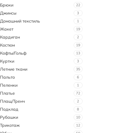
Брюки
22
Джинсы
3
Домашний текстиль
1
Жакет
19
Кардиган
2
Костюм
19
Кофты/Гольф
13
Куртки
3
Летние ткани
35
Пальто
6
Пеленки
1
Платье
72
Плащ/Тренч
2
Подклад
8
Рубашки
10
Трикотаж
12