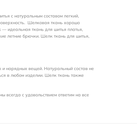
итья с натуральным составом легкий,
поверхность
.
Шелковая ткань хорошо
к — идеальная ткань для шитья платья,
кие летние брючки. Шелк ткань для шитья,
к и нарядных вещей. Натуральный состав не
ься в любом изделии. Шелк ткань также
мы всегда с удовольствием ответим на все