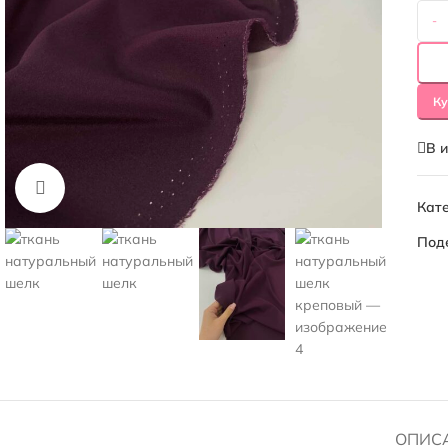
-
Ку
В 
Нажмите, чтобы увеличить
Кате
Под
ОПИС