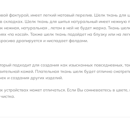
ой фактурой, имеет легкий матовый перелив. Шелк ткань для ш
т в складках. Шелк ткань для шитья натуральный
имеет нежную 
к нежная, натуральная , летом в ней не будет жарко. Ткань шел
ях «по косой». Также шелк ткань подойдет на блузку или на лег
 красиво драпируется и ниспадает фалдами.
торый подходит для создания как изысканных повседневных, та
вительной кожей. Плательная ткань шелк будет отлично смотрет
чек и создания других изделий.
 устройствах может отличаться. Если Вы сомневаетесь в цвете, 
чистка.