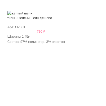
ткань желтый шелк дешево
Натуральный к
Арт.332301
Арт.256701
790
₽
Ширина 1,45м
Состав - 95% ше
Состав: 97% полиэстер, 3% эластан
Ширина 1.4м