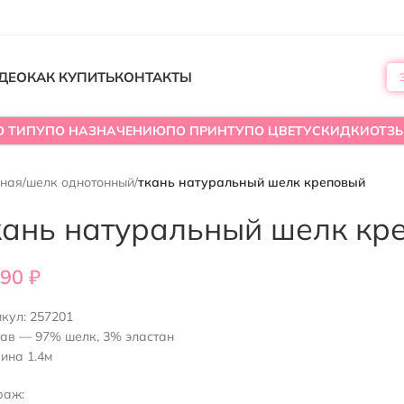
ДЕО
КАК КУПИТЬ
КОНТАКТЫ
О ТИПУ
ПО НАЗНАЧЕНИЮ
ПО ПРИНТУ
ПО ЦВЕТУ
СКИДКИ
ОТЗ
вная
/
шелк однотонный
/
ткань натуральный шелк креповый
кань натуральный шелк кр
390
₽
икул:
257201
тав — 97% шелк, 3% эластан
ина 1.4м
раж: