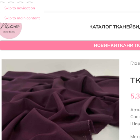
Skip to navigation
Skip to main content
КАТАЛОГ ТКАНЕЙ
ВИ
НОВИНКИ
ТКАНИ П
Гла
т
5,
Арт
Сос
Шир
Мет