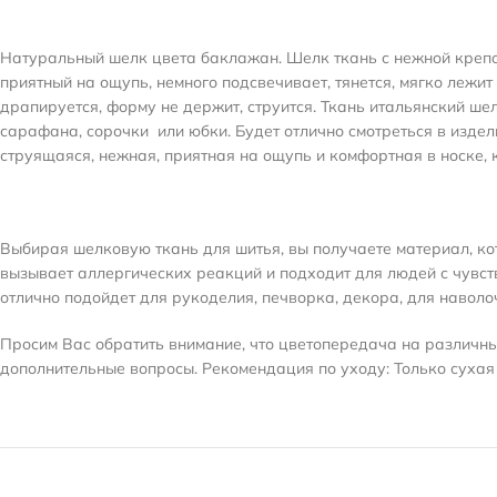
Натуральный шелк цвета баклажан. Шелк ткань с нежной крепов
приятный на ощупь, немного подсвечивает, тянется, мягко лежи
драпируется, форму не держит,
струится.
Ткань итальянский шел
сарафана, сорочки или юбки. Будет отлично смотреться в издели
струящаяся, нежная, приятная на ощупь и комфортная в носке,
Выбирая шелковую ткань для шитья, вы получаете материал, ко
вызывает аллергических реакций и подходит для людей с чувст
отлично подойдет для рукоделия, печворка, декора, для наволо
Просим Вас обратить внимание, что цветопередача на различных
дополнительные вопросы. Рекомендация по уходу: Только сухая 