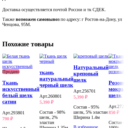
Доставка осуществляется почтой России и тк СДЕК.
Также
возможен самовывоз
по адресу: г Ростов-на-Дону, ул
Ченцова, 95М.
Похожие товары
Натуральный
Продано
ткань
креповый
натуральный
шелк
Ткань
Розовы
черный шелк
искусственный
мокры
Арт.256701
белый шелк
шелк
Арт.260801
5,390
₽
сатин
5,390
₽
Арт.2725
Состав - 95%
Состав - 98%
шелк, 5% эластан
850
₽
Арт.293801
шелк, 2%
Ширина 1.4м
790
₽
эластан
Состав -
В избранное
Ширина 1.35м
100%