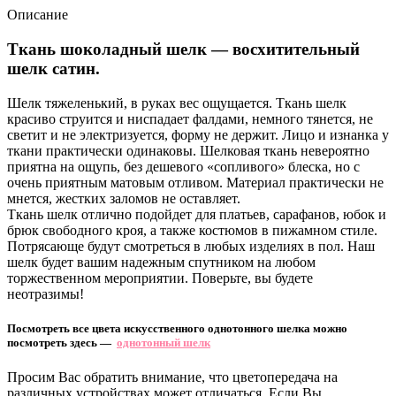
Описание
Ткань шоколадный шелк — восхитительный
шелк сатин.
Шелк тяжеленький, в руках вес ощущается. Ткань шелк
красиво струится и ниспадает фалдами, немного тянется, не
светит и не электризуется, форму не держит. Лицо и изнанка у
ткани практически одинаковы. Шелковая ткань невероятно
приятна на ощупь, без дешевого «сопливого» блеска, но с
очень приятным матовым отливом. Материал практически не
мнется, жестких заломов не оставляет.
Ткань шелк отлично подойдет для платьев, сарафанов, юбок и
брюк свободного кроя, а также костюмов в пижамном стиле.
Потрясающе будут смотреться в любых изделиях в пол. Наш
шелк будет вашим надежным спутником на любом
торжественном мероприятии. Поверьте, вы будете
неотразимы!
Посмотреть все цвета искусственного однотонного шелка можно
посмотреть здесь —
однотонный шелк
Просим Вас обратить внимание, что цветопередача на
различных устройствах может отличаться. Если Вы