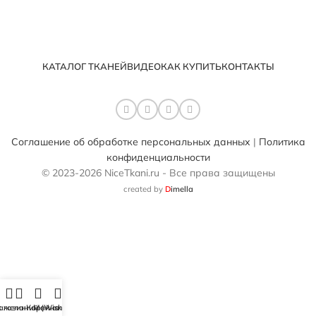
КАТАЛОГ ТКАНЕЙ
ВИДЕО
КАК КУПИТЬ
КОНТАКТЫ
Соглашение об обработке персональных данных
|
Политика
конфиденциальности
© 2023-2026 NiceTkani.ru - Все права защищены
created by
D
imella
 желаний (Wishlist)
агазин
Корзина
Мой аккаунт