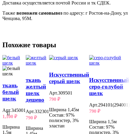
Доставка осуществляется почтой России и тк СДЕК.
Также
возможен самовывоз
по адресу: г Ростов-на-Дону, ул
Ченцова, 95М.
Похожие товары
Искусственный
Н
ткань
Искусственный
серый шелк
к
ткань
желтый
серо-голубой
ш
белый
шелк
шелк
Арт.309501
шелк
790
₽
дешево
А
Арт.294101(294001)
5
Ширина 1,45м
Арт.345001
790
₽
Арт.332301
Состав: 97%
С
1,100
₽
790
₽
полиэстер, 3%
Ширина 1,5м
ш
эластан
Ширина
Состав: 97%
Ш
Ширина
1,5м
полиэстер, 3%
1,45м