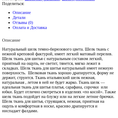
Поделиться:
Описание
Детали
Отзывы (0)
Оплата и Доставка
Описание
Натуральный шелк темно-бирюзового цвета. Шелк ткань с
нежной креповой фактурой, имеет легкий матовый перелив.
Шелк ткань для шитья с натуральным составом легкий,
приятный на ощупь, не светит, тянется, мягко лежит в
складках. Шелк ткань для шитья натуральный
имеет нежную
поверхность
.
Шелковая ткань хорошо драпируется, форму не
держит,
струится.
Ткань итальянский шелк нежная,
натуральная , летом в ней не будет жарко. Ткань шелк —
идеальная ткань для шитья платья, сарафана, сорочки или
юбки. Будет отлично смотреться в изделиях «по косой». Также
шелк ткань подойдет на блузку или на легкие летние брючки.
Шелк ткань для шитья, струящаяся, нежная, приятная на
ощупь и комфортная в носке, красиво драпируется и
ниспадает фалдами.