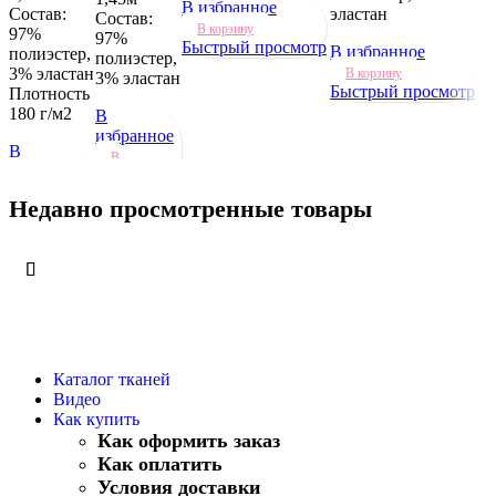
В избранное
В
Состав:
эластан
Состав:
В корзину
97%
97%
Быстрый просмотр
В избранное
Б
полиэстер,
полиэстер,
п
3% эластан
В корзину
3% эластан
Быстрый просмотр
Плотность
180 г/м2
В
избранное
В
В
избранное
корзину
В
Быстрый
Недавно просмотренные товары
корзину
просмотр
Быстрый
просмотр
Каталог тканей
Видео
Как купить
Как оформить заказ
Как оплатить
Условия доставки