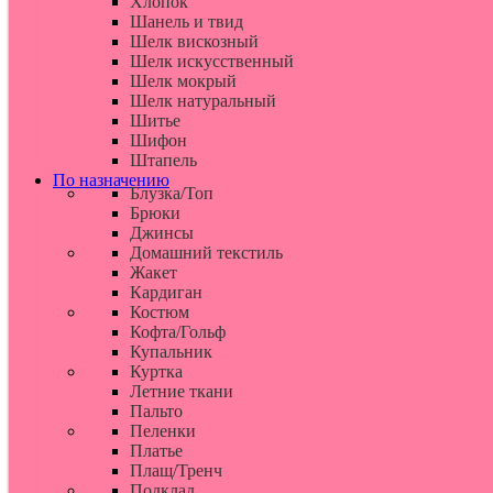
Хлопок
Шанель и твид
Шелк вискозный
Шелк искусственный
Шелк мокрый
Шелк натуральный
Шитье
Шифон
Штапель
По назначению
Блузка/Топ
Брюки
Джинсы
Домашний текстиль
Жакет
Кардиган
Костюм
Кофта/Гольф
Купальник
Куртка
Летние ткани
Пальто
Пеленки
Платье
Плащ/Тренч
Подклад