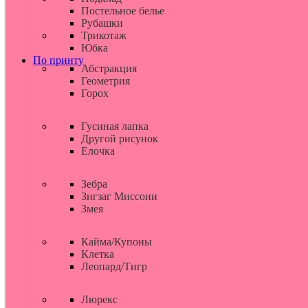
Постельное белье
Рубашки
Трикотаж
Юбка
По принту
Абстракция
Геометрия
Горох
Гусиная лапка
Другой рисунок
Елочка
Зебра
Зигзаг Миссони
Змея
Кайма/Купоны
Клетка
Леопард/Тигр
Люрекс