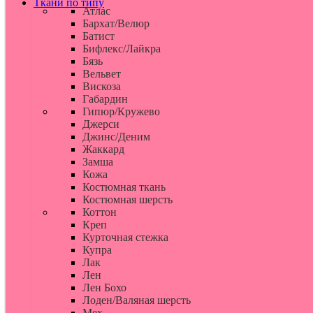
Ткани по типу
Атлас
Бархат/Велюр
Батист
Бифлекс/Лайкра
Бязь
Вельвет
Вискоза
Габардин
Гипюр/Кружево
Джерси
Джинс/Деним
Жаккард
Замша
Кожа
Костюмная ткань
Костюмная шерсть
Коттон
Креп
Курточная стежка
Купра
Лак
Лен
Лен Бохо
Лоден/Валяная шерсть
Мех