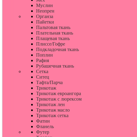
Муслин
Неопрен
Органза
Пайетки
Пальтовая ткань
Плательная ткань
Плащевая ткань
Плиссе/Гофре
Подкладочная ткань
Поплин
Рафия
Рубашечная ткань
Сетка
Ситец
Тафта/Парча
Трикотаж
Трикотаж евроангора
Трикотаж с люрексом
Трикотаж лен
Трикотаж масло
Трикотаж сетка
Фатин
Фланель
Футер