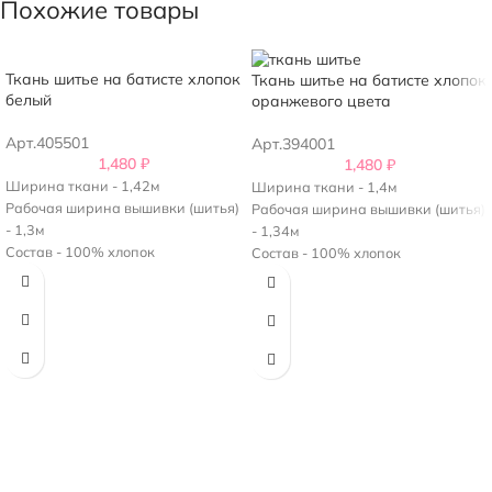
Похожие товары
Цвет нежно-желтый.
Ткань шитье на батисте хлопок
Ткань шитье на батисте хлопок
белый
оранжевого цвета
Арт.405501
Арт.394001
1,480
₽
1,480
₽
Ширина ткани - 1,42м
Ширина ткани - 1,4м
Рабочая ширина вышивки (шитья)
Рабочая ширина вышивки (шитья)
- 1,3м
- 1,34м
Состав - 100% хлопок
Состав - 100% хлопок
Плотность - 150 г/м2
Плотность - 150г/м2
Цвет - оранжевый