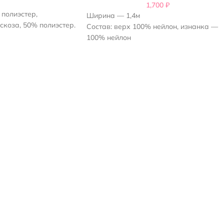
1,700
₽
 полиэстер,
Ширина — 1,4м
скоза, 50% полиэстер.
Состав: верх 100% нейлон, изнанка —
400 г/м2, утеплителя -
100% нейлон
Плотность утеплителя 80 г/м2
я примерно 2-3см
Рисунок — квадрат 5х5 см
 см, идет вдоль
Цвет: Одна сторона - серый графит,
другая сторона - красивый изумрудно-
зеленый