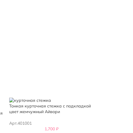
Тонкая курточная стежка с подкладкой
Курточная стеж
цвет жемчужный Айвори
яя
Арт.398601
Арт.401001
1,700
₽