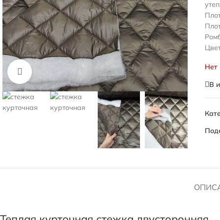
уте
Плот
Плот
Ромб
Цвет
Нет
Нажмите, чтобы увеличить
В 
Кате
Под
ОПИС
Теплая курточная стежка двусторонняя