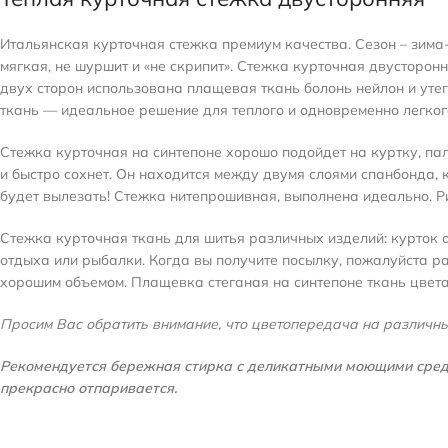
Итальянская курточная стежка премиум качества. Сезон – зима-о
мягкая, не шуршит и «не скрипит». Стежка курточная двусторонн
двух сторон использована плащевая ткань болонь нейлон и утеп
ткань — идеальное решение для теплого и одновременно легког
Стежка курточная на синтепоне хорошо подойдет на куртку, пал
и быстро сохнет. Он находится между двумя слоями спанбонда, к
будет вылезать! Стежка нитепрошивная, выполнена идеально. Ри
Стежка курточная ткань для шитья различных изделий: курток ов
отдыха или рыбалки. Когда вы получите посылку, пожалуйста ра
хорошим объемом. Плащевка стеганая на синтепоне ткань цвета
Просим Вас обратить внимание, что цветопередача на различны
Рекомендуется бережная стирка с деликатными моющими средст
прекрасно отпаривается.