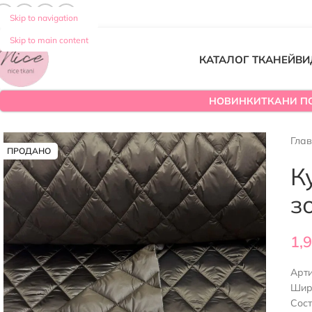
Skip to navigation
Skip to main content
КАТАЛОГ ТКАНЕЙ
ВИ
НОВИНКИ
ТКАНИ П
Гла
ПРОДАНО
К
з
1,
Арт
Шир
Сост