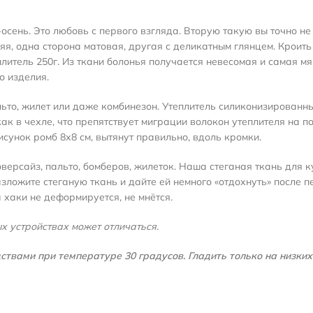
сень. Это любовь с первого взгляда. Вторую такую вы точно не 
яя, одна сторона матовая, другая с деликатным глянцем. Кроить 
литель 250г. Из ткани болонья получается невесомая и самая м
о изделия.
ьто, жилет или даже комбинезон. Утеплитель силиконизированны
ак в чехле, что препятствует миграции волокон утеплителя на п
сунок ромб 8х8 см, вытянут правильно, вдоль кромки.
ерсайз, пальто, бомберов, жилеток. Наша стеганая ткань для ку
зложите стеганую ткань и дайте ей немного «отдохнуть» после п
 хаки не деформируется, не мнётся.
х устройствах может отличаться.
вами при температуре 30 градусов. Гладить только на низких