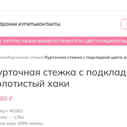
ДЕО
КАК КУПИТЬ
КОНТАКТЫ
О ТИПУ
ПО НАЗНАЧЕНИЮ
ПО ПРИНТУ
ПО ЦВЕТУ
СКИДКИ
ОТЗ
вная
/
Курточная стежка
/
Курточная стежка с подкладкой цвета з
урточная стежка с подклад
олотистый хаки
980
₽
икул:
402001
ина — 1,35м
ав: верх 100% нейлон,