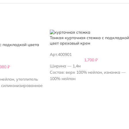
Тонкая курточная стежка с подкладкой
цвет ореховый крем
с подкладкой цвета
Арт.400901
1,700
₽
Ширина — 1,4м
,980
₽
Состав: верх 100% нейлон, изнанка —
100% нейлон
нейлон, утеплитель
Плотность утеплителя 80 г/м2
 силиконизированное
Плотность стежки - 200 г/м2
Рисунок — квадрат 5х5 см
00 г/м2,
Цвет – ореховый крем
ль 250 г/м2
ут вдоль кромки