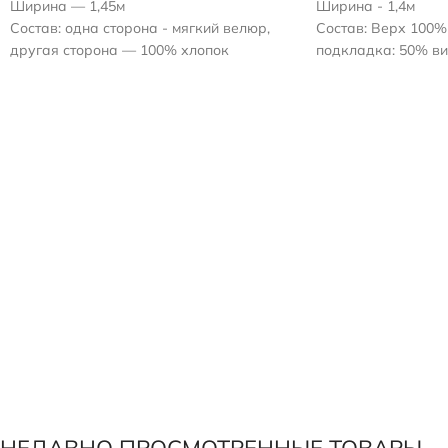
Ширина — 1,45м
Ширина - 1,4м
Состав: одна сторона - мягкий велюр,
Состав: Верх 100%
другая сторона — 100% хлопок
подкладка: 50% ви
Плотность утеплителя 80 г/м2
Плотность стежки - 
Рисунок — ромб-квадрат 3,5х3,5 см
200 г/м2
Цвет – серый, серо-синий
Толщина утеплител
Полоса шириной 15
кромки