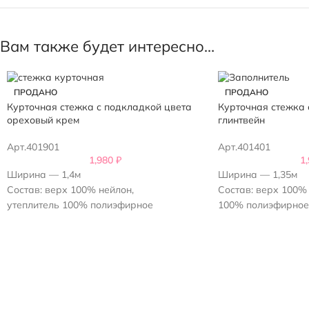
Вам также будет интересно…
ПРОДАНО
ПРОДАНО
Курточная стежка с подкладкой цвета
Курточная стежка 
ореховый крем
глинтвейн
Арт.401901
Арт.401401
1,980
₽
1
Ширина — 1,4м
Ширина — 1,35м
Состав: верх 100% нейлон,
Состав: верх 100% 
утеплитель 100% полиэфирное
100% полиэфирное
силиконизированное волокно
волокно
Плотность стежки 400 г/м2,
Плотность стежки 4
Плотность утеплитель 250 г/м2
Плотность утеплите
Ромб 8х8 см, вытянут вдоль кромки
Ромб 8х8 см, вытян
Цвет – ореховый крем
Цвет – глинтвейн