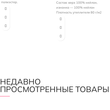
полиэстер.
Состав: верх 100% нейлон,
Плотность стежки - 400 г/м2,
изнанка — 100% нейлон
утеплителя - 200 г/м2
Плотность утеплителя 80 г/м2
Толщина утеплителя примерно 2-
Рисунок — квадрат 5х5 см
3см
Цвет: Красивый изумрудно-
Полоса шириной 15 см, идет
зеленый.
вдоль кромки
Одна сторона - матовая, другая -
глянцевая
НЕДАВНО
ПРОСМОТРЕННЫЕ ТОВАРЫ