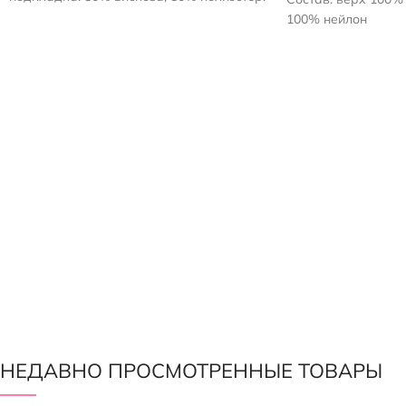
Плотность стежки - 400 г/м2, утеплителя -
100% нейлон
200 г/м2
Плотность утеплите
Толщина утеплителя примерно 2-3см
Рисунок — квадрат
Полоса шириной 15 см, идет вдоль
Цвет: Красивый из
кромки
Одна сторона - мат
глянцевая
НЕДАВНО ПРОСМОТРЕННЫЕ ТОВАРЫ