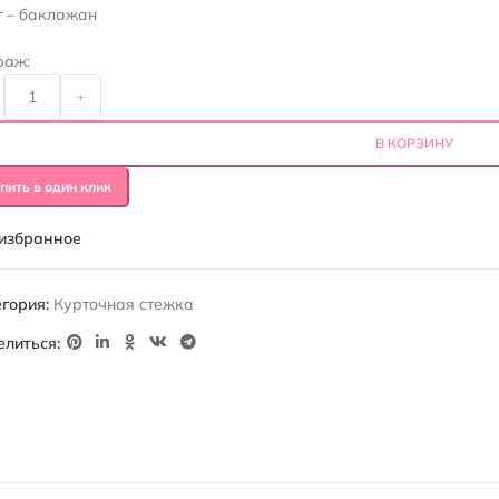
т – баклажан
раж:
+
В КОРЗИНУ
пить в один клик
 избранное
гория:
Курточная стежка
елиться: