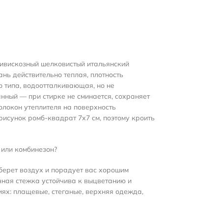
ливискозный шелковистый итальянский
нь действительно теплая, плотность
о типа, водоотталкивающая, но не
нный — при стирке не сминается, сохраняет
олокон утеплителя на поверхность
рисунок ромб-квадрат 7х7 см, поэтому кроить
 или комбинезон?
аберет воздух и порадует вас хорошим
очная стежка устойчива к выцветанию и
иях: плащевые, стеганые, верхняя одежда,