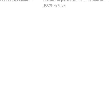
100% нейлон
ля 80 г/м2
Плотность утеплителя 80 г/м2
 5х5 см
Рисунок — квадрат 5х5 см
умрудно-зеленый.
Цвет: Одна сторона - серый графит,
овая, другая -
другая сторона - красивый изумрудно-
зеленый