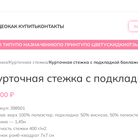
ДЕО
КАК КУПИТЬ
КОНТАКТЫ
За
О ТИПУ
ПО НАЗНАЧЕНИЮ
ПО ПРИНТУ
ПО ЦВЕТУ
СКИДКИ
ОТЗ
вная
/
Курточная стежка
/
Курточная стежка с подкладкой баклаж
урточная стежка с подкла
800
₽
икул:
398501
ав: верх 100% полиэстер, подкладка: 50% вискоза, 50% полиэст
ина — 1,45м
ность стежки 400 г/м2
нок ромб-квадрат 7х7 см