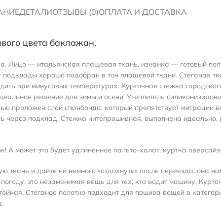
АНИЕ
ДЕТАЛИ
ОТЗЫВЫ (0)
ОПЛАТА И ДОСТАВКА
ивого цвета баклажан.
ва. Лицо — итальянская плащевая ткань, изнанка — готовый по
 подклады хорошо подобран в тон плащевой ткани. Стеганая тка
ходить при минусовых температурах. Курточная стежка городског
деальное решение для зимы и осени. Утеплитель силиконизирова
нью проложен слой спанбонда, который препятствует миграции в
ть через подклад. Стежка нитепрошивная, выполнена идеально, 
к! А может это будет удлиненное пальто-халат, куртка оверсайз
ю ткань и дайте ей немного «отдохнуть» после переезда, она н
 погоду, это незаменимая вещь для тех, кто водит машину. Курт
стойкая. Стеганое полотно подходит для пошива вещей в категор
.