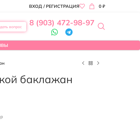
ВХОД / РЕГИСТРАЦИЯ
0
₽
8 (903) 472-98-97
дать вопрос
ЫВЫ
ан
дкой баклажан
ер