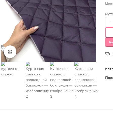
Цве
Мет
-
Ку
Нажмите, чтобы увеличить
В
Кате
Под