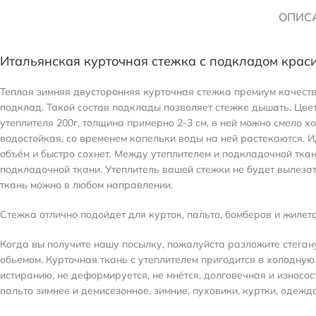
ОПИС
Итальянская курточная стежка с подкладом крас
Теплая зимняя двусторонняя курточная стежка премиум качест
подклад. Такой состав подклады позволяет стежке дышать. Цвет
утеплителя 200г, толщина примерно 2-3 см, в ней можно смело 
водостойкая, со временем капельки воды на ней растекаются. И
объём и быстро сохнет. Между утеплителем и подкладочной тка
подкладочной ткани. Утеплитель вашей стежки не будет вылеза
ткань можно в любом направлении.
Стежка отлично подойдет для курток, пальто, бомберов и жилето
Когда вы получите нашу посылку, пожалуйста разложите стегану
обьемом. Курточная ткань с утеплителем пригодится в холодную
истиранию, не деформируется, не мнётся, долговечная и износо
пальто зимнее и демисезонное, зимние, пуховики, куртки, одежда