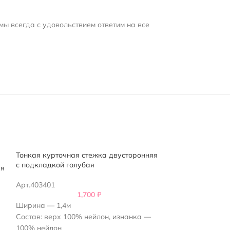
мы всегда с удовольствием ответим на все
Тонкая курточная стежка двусторонняя
ПРОДАНО
с подкладкой голубая
яя
Курточная стеж
коричневая
Арт.403401
1,700
₽
Арт.399401
Ширина — 1,4м
Состав: верх 100% нейлон, изнанка —
Ширина — 1,4м
100% нейлон
Состав: верх 10