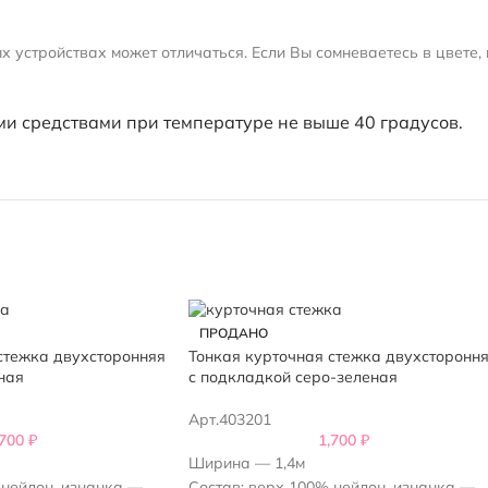
 устройствах может отличаться. Если Вы сомневаетесь в цвете, 
и средствами при температуре не выше 40 градусов.
ПРОДАНО
стежка двухсторонняя
Тонкая курточная стежка двухсторонн
ная
с подкладкой серо-зеленая
Арт.403201
,700
₽
1,700
₽
Ширина — 1,4м
 нейлон, изнанка —
Состав: верх 100% нейлон, изнанка —