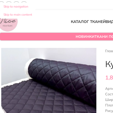
Skip to navigation
Skip to main content
КАТАЛОГ ТКАНЕЙ
ВИ
НОВИНКИ
ТКАНИ П
Гла
К
1,
Арт
Сост
Шир
Плот
Рису