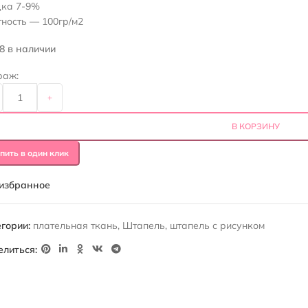
дка 7-9%
ность — 100гр/м2
.8 в наличии
раж:
+
В КОРЗИНУ
пить в один клик
 избранное
гории:
плательная ткань
,
Штапель
,
штапель с рисунком
елиться: