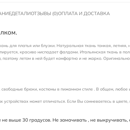
АНИЕ
ДЕТАЛИ
ОТЗЫВЫ (0)
ОПЛАТА И ДОСТАВКА
елком.
ь для платья или блузки. Натуральная ткань тонкая, летняя, не 
рапируется, красиво ниспадает фалдами. Итальянская ткань в по
 поэтому летом в ней будет комфортно и не жарко. Оригинальное
 , свободные брюки, костюмы в пижамном стиле . В общем, любое и
 устройствах может отличаться. Если Вы сомневаетесь в цвете, 
 не выше 30 градусов. Не замачивать , не выкручивать,