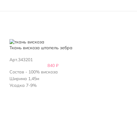
Ткань вискоза штапель зебра
Вискоза ткань 
Арт.343201
Арт.329101
840
₽
Состав - 100% вискоза
Ширина 1,47м
Ширина 1,45м
Состав: 100% в
Усадка 7-9%
Плотность 130г/
Усадка 5-7%
Италия