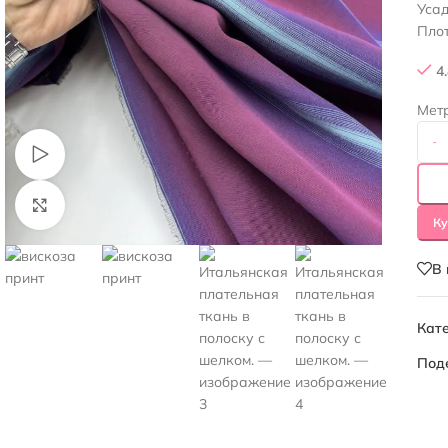
Уса
Плот
4
Мет
-
Смотреть видео
Нажмите, чтобы увеличить
Ку
В
Кате
Под