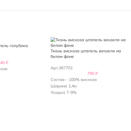
пель голубика
Ткань вискоза штапель вензеля на
белом фоне
840
₽
Арт.367701
коза
790
₽
Состав - 100% вискоза
Ширина 1,4м
м2
Усадка 7-9%
Плотность - 100гр/м2