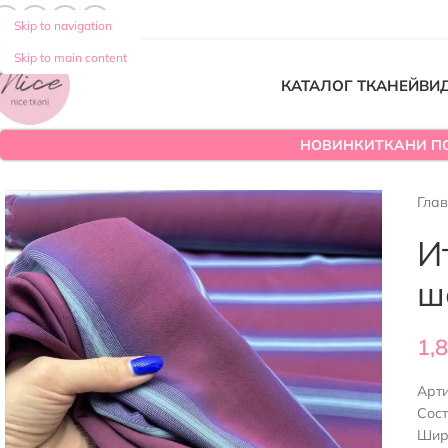
Skip to navigation
Skip to main content
КАТАЛОГ ТКАНЕЙ
ВИ
НОВИНКИ
ТКАНИ П
Гла
И
ш
1,
Арт
Сос
Шир