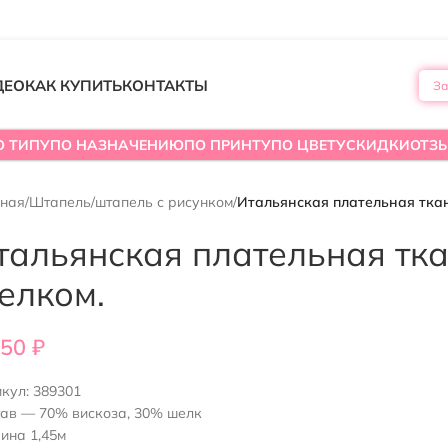
ДЕО
КАК КУПИТЬ
КОНТАКТЫ
За
О ТИПУ
ПО НАЗНАЧЕНИЮ
ПО ПРИНТУ
ПО ЦВЕТУ
СКИДКИ
ОТЗ
вная
/
Штапель
/
штапель с рисунком
/
Итальянская плательная ткан
тальянская плательная тка
елком.
850
₽
икул:
389301
тав — 70% вискоза, 30% шелк
ина 1,45м