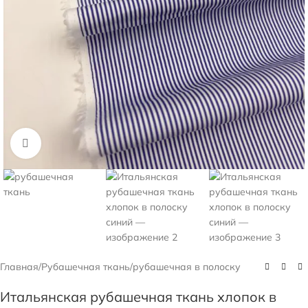
Нажмите, чтобы увеличить
Главная
/
Рубашечная ткань
/
рубашечная в полоску
Итальянская рубашечная ткань хлопок в