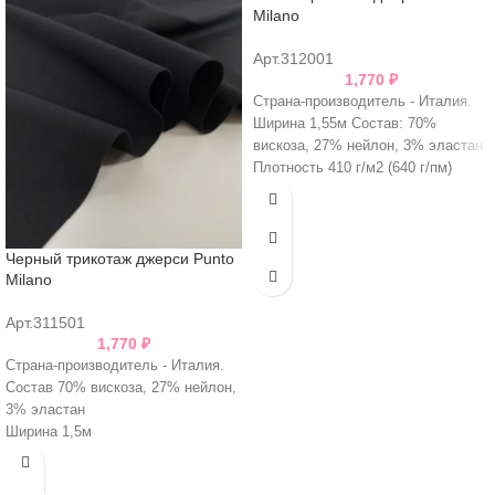
Milano
Арт.312001
1,770
₽
Страна-производитель - Италия.
Ширина 1,55м Состав: 70%
вискоза, 27% нейлон, 3% эластан
Плотность 410 г/м2 (640 г/пм)
Черный трикотаж джерси Punto
Milano
Арт.311501
1,770
₽
Страна-производитель - Италия.
Состав 70% вискоза, 27% нейлон,
3% эластан
Ширина 1,5м
Плотность 640 г/пм (420 г/м2)