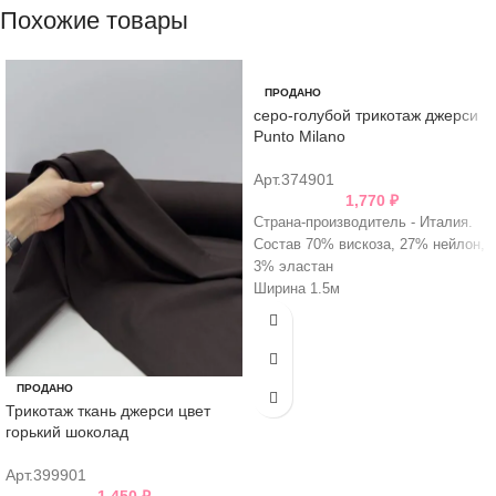
Похожие товары
ПРОДАНО
серо-голубой трикотаж джерси
Punto Milano
Арт.374901
1,770
₽
Страна-производитель - Италия.
Состав 70% вискоза, 27% нейлон,
3% эластан
Ширина 1.5м
Плотность 390гр/м2
ПРОДАНО
Трикотаж ткань джерси цвет
горький шоколад
Арт.399901
1,450
₽