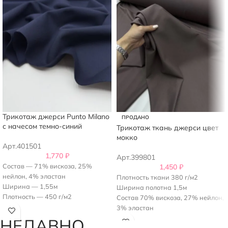
Трикотаж джерси Punto Milano
ПРОДАНО
с начесом темно-синий
Трикотаж ткань джерси цвет
мокко
Арт.401501
1,770
₽
Арт.399801
Состав — 71% вискоза, 25%
1,450
₽
нейлон, 4% эластан
Плотность ткани 380 г/м2
Ширина — 1,55м
Ширина полотна 1,5м
Плотность — 450 г/м2
Состав 70% вискоза, 27% нейлон,
Страна-производитель — Италия
3% эластан
НЕДАВНО