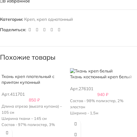
В избранное
Категории:
Креп
,
креп однотонный
Поделиться:
Похожие товары
Ткань креп плательный с
Ткань костюмный креп белый
принтом купонный
Арт.276101
Арт.411701
940
₽
850
₽
Состав - 98% полиэстер, 2%
Длина отреза (высота купона) –
эластан
105 см
Ширина - 1,5м
Ширина ткани – 145 см
Состав - 97% полиэстер, 3%
эластан
Плотность - 190г/м2