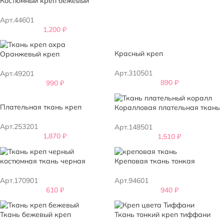
Костюмный креп бежевый
Арт.44601
1,200
₽
Красный креп
Оранжевый креп
Арт.310501
Арт.49201
890
₽
990
₽
Плательная ткань креп
Коралловая плательная ткань
Арт.253201
Арт.148501
1,870
₽
1,510
₽
костюмная ткань черная
Креповая ткань тонкая
Арт.170901
Арт.94601
610
₽
940
₽
Ткань бежевый креп
Ткань тонкий креп тиффани