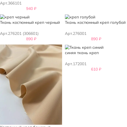
Арт.366101
940
₽
Ткань костюмный креп черный
Ткань костюмный креп голубой
Арт.276201 (306601)
Арт.276001
890
₽
890
₽
синяя ткань креп
Арт.172001
610
₽