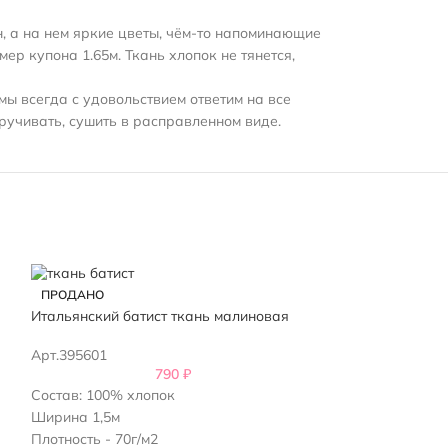
, а на нем яркие цветы, чём-то напоминающие
ер купона 1.65м. Ткань хлопок не тянется,
мы всегда с удовольствием ответим на все
ручивать, сушить в расправленном виде.
ПРОДАНО
ПРОДАНО
Итальянский батист ткань малиновая
Итальянский ба
Арт.395601
Арт.392601
790
₽
Состав: 100% хлопок
Состав: 100% х
Ширина 1,5м
Ширина 1,46м
Плотность - 70г/м2
Возможна усад