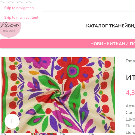
Skip to navigation
Skip to main content
КАТАЛОГ ТКАНЕЙ
ВИ
НОВИНКИ
ТКАНИ П
Гла
и
4,
Арт
Сос
Шир
Нажмите, чтобы увеличить
Плот
Цена