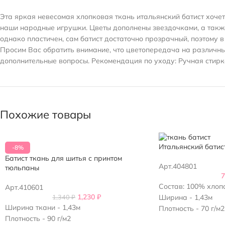
Эта яркая невесомая хлопковая ткань итальянский батист хоче
наши народные игрушки. Цветы дополнены звездочками, а также 
однако пластичен, сам батист достаточно прозрачный, поэтому 
Просим Вас обратить внимание, что цветопередача на различных
дополнительные вопросы. Рекомендация по уходу: Ручная стирка
Похожие товары
Итальянский батис
-8%
Батист ткань для шитья с принтом
Арт.404801
тюльпаны
Состав: 100% хлоп
Арт.410601
1,230
₽
1,340
₽
Ширина - 1,43м
Ширина ткани - 1,43м
Плотность - 70 г/м2
Плотность - 90 г/м2
Цвет: бирюзовый