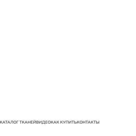
Возможна усадка 5-7%
КАТАЛОГ ТКАНЕЙ
ВИДЕО
КАК КУПИТЬ
КОНТАКТЫ