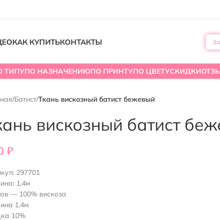
ДЕО
КАК КУПИТЬ
КОНТАКТЫ
За
О ТИПУ
ПО НАЗНАЧЕНИЮ
ПО ПРИНТУ
ПО ЦВЕТУ
СКИДКИ
ОТЗ
вная
/
Батист
/
Ткань вискозный батист бежевый
кань вискозный батист бе
0
₽
икул:
297701
ина:
1,4м
тав — 100% вискоза
ина 1,4м
дка 10%