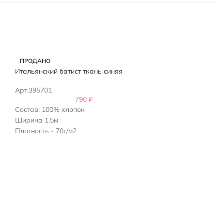
ПРОДАНО
ПРОДАНО
Итальянский батист ткань синяя
Итальянский ба
Арт.395701
Арт.395601
790
₽
Состав: 100% хлопок
Состав: 100% х
Ширина 1,5м
Ширина 1,5м
Плотность - 70г/м2
Плотность - 70г
Возможна усадка 5-7%
Возможна усад