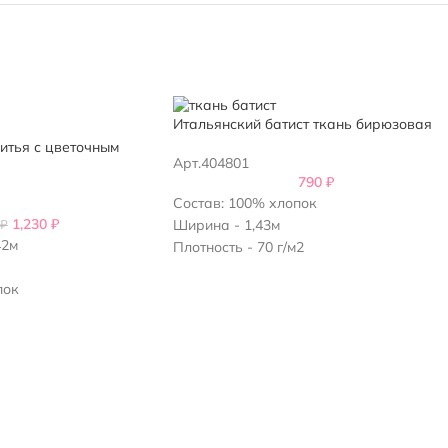
Итальянский батист ткань бирюзовая
шитья с цветочным
Арт.404801
790
₽
Состав: 100% хлопок
1,230
₽
₽
Ширина - 1,43м
42м
Плотность - 70 г/м2
Цвет: бирюзовый
пок
5-7%