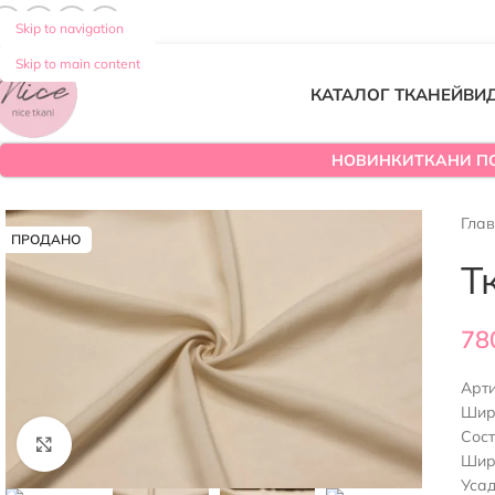
Skip to navigation
Skip to main content
КАТАЛОГ ТКАНЕЙ
ВИ
НОВИНКИ
ТКАНИ П
Гла
ПРОДАНО
Т
78
Арт
Шир
Сос
Нажмите, чтобы увеличить
Шир
Уса