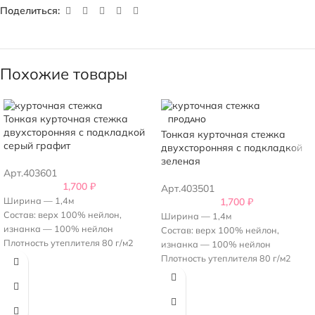
Поделиться:
Похожие товары
Тонкая курточная стежка
ПРОДАНО
двухсторонняя с подкладкой
Тонкая курточная стежка
серый графит
двухсторонняя с подкладкой
зеленая
Арт.403601
1,700
₽
Арт.403501
Ширина — 1,4м
1,700
₽
Состав: верх 100% нейлон,
Ширина — 1,4м
изнанка — 100% нейлон
Состав: верх 100% нейлон,
Плотность утеплителя 80 г/м2
изнанка — 100% нейлон
Рисунок — квадрат 5х5 см
Плотность утеплителя 80 г/м2
Цвет: Серый графит
Рисунок — квадрат 5х5 см
Одна сторона - матовая, другая -
Цвет: Красивый изумрудно-
глянцевая
зеленый.
Одна сторона - матовая, другая -