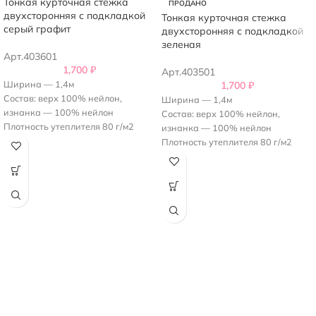
Тонкая курточная стежка
ПРОДАНО
двухсторонняя с подкладкой
Тонкая курточная стежка
серый графит
двухсторонняя с подкладкой
зеленая
Арт.403601
1,700
₽
Арт.403501
Ширина — 1,4м
1,700
₽
Состав: верх 100% нейлон,
Ширина — 1,4м
изнанка — 100% нейлон
Состав: верх 100% нейлон,
Плотность утеплителя 80 г/м2
изнанка — 100% нейлон
Рисунок — квадрат 5х5 см
Плотность утеплителя 80 г/м2
Цвет: Серый графит
Рисунок — квадрат 5х5 см
Одна сторона - матовая, другая -
Цвет: Красивый изумрудно-
глянцевая
зеленый.
Одна сторона - матовая, другая -
глянцевая