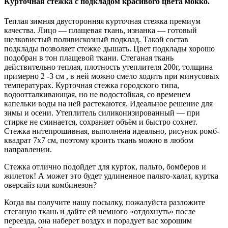
Курточная стежка с подкладом красивого цвета мокко.
Теплая зимняя двусторонняя курточная стежка премиум
качества. Лицо — плащевая ткань, изнанка — готовый
шелковистый поливискозный подклад. Такой состав
подклады позволяет стежке дышать. Цвет подклады хорошо
подобран в тон плащевой ткани. Стеганая ткань
действительно теплая, плотность утеплителя 200г, толщина
примерно 2 -3 см , в ней можно смело ходить при минусовых
температурах. Курточная стежка городского типа,
водоотталкивающая, но не водостойкая, со временем
капельки воды на ней растекаются. Идеальное решение для
зимы и осени. Утеплитель силиконизированный — при
стирке не сминается, сохраняет объём и быстро сохнет.
Стежка нитепрошивная, выполнена идеально, рисунок ромб-
квадрат 7х7 см, поэтому кроить ткань можно в любом
направлении.
Стежка отлично подойдет для курток, пальто, бомберов и
жилеток! А может это будет удлиненное пальто-халат, куртка
оверсайз или комбинезон?
Когда вы получите нашу посылку, пожалуйста разложите
стеганую ткань и дайте ей немного «отдохнуть» после
переезда, она наберет воздух и порадует вас хорошим