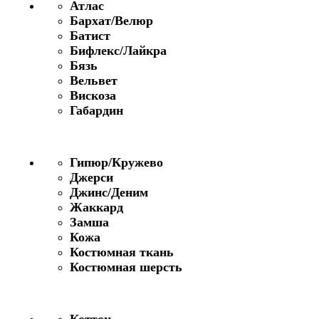
Атлас
Бархат/Велюр
Батист
Бифлекс/Лайкра
Бязь
Вельвет
Вискоза
Габардин
Гипюр/Кружево
Джерси
Джинс/Деним
Жаккард
Замша
Кожа
Костюмная ткань
Костюмная шерсть
Коттон