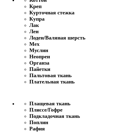
Креп
Курточная стежка
Купра
Лак
Лен
Лоден/Валяная шерсть
Мех
Муслин
Неопрен
Органза
Пайетки
Пальтовая ткань
Плательная ткань
Плащевая ткань
Плиссе/Гофре
Подкладочная ткань
Поплин
Рафия