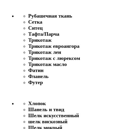
Рубашечная ткань
Сетка
Ситец
Тафта/Парча
Трикотаж
Трикотаж евроангора
Трикотаж лен
Трикотаж с люрексом
Трикотаж масло
Фатин
Фланель
Футер
Хлопок
Шанель и твид
Шелк искусственный
шелк вискозный
Шелк мокрый