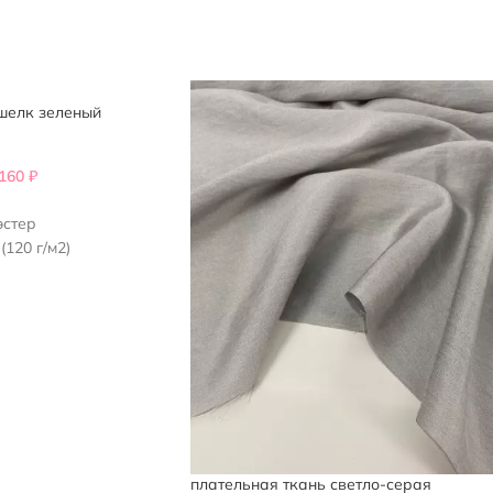
шелк зеленый
,160
₽
эстер
(120 г/м2)
плательная ткань светло-серая