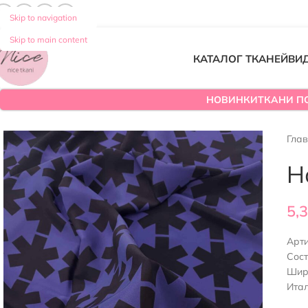
Skip to navigation
Skip to main content
КАТАЛОГ ТКАНЕЙ
ВИ
НОВИНКИ
ТКАНИ П
Гла
Н
5,
Арт
Сос
Шир
Ита