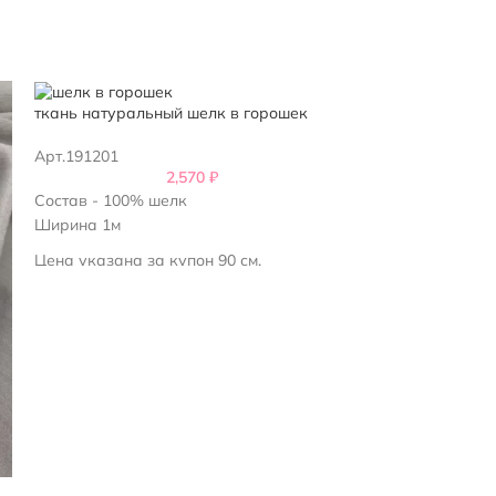
ткань натуральный шелк в горошек
ткань натураль
Арт.191201
Арт.257201
2,570
₽
Состав - 100% шелк
Состав - 97% ше
Ширина 1м
Ширина 1.4м
Цена указана за купон 90 см.
Продаем кратно купонам: 1, 2, 3 и тд.