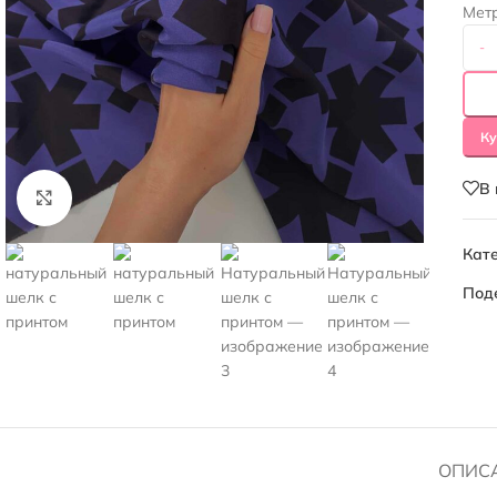
Мет
-
Ку
В
Нажмите, чтобы увеличить
Кате
Под
ОПИС