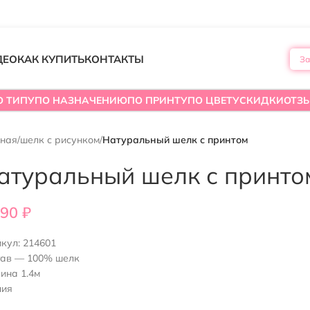
ДЕО
КАК КУПИТЬ
КОНТАКТЫ
За
О ТИПУ
ПО НАЗНАЧЕНИЮ
ПО ПРИНТУ
ПО ЦВЕТУ
СКИДКИ
ОТЗ
вная
/
шелк с рисунком
/
Натуральный шелк с принтом
атуральный шелк с принто
390
₽
икул:
214601
тав — 100% шелк
ина 1.4м
лия