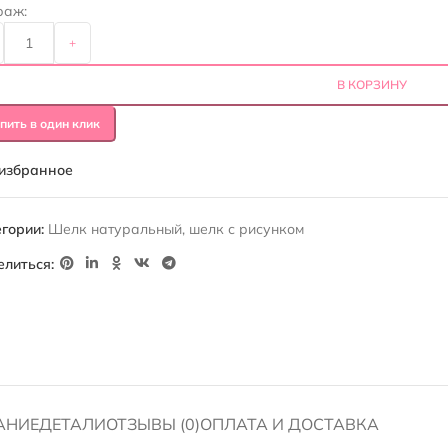
раж:
+
В КОРЗИНУ
пить в один клик
 избранное
гории:
Шелк натуральный
,
шелк с рисунком
елиться:
АНИЕ
ДЕТАЛИ
ОТЗЫВЫ (0)
ОПЛАТА И ДОСТАВКА