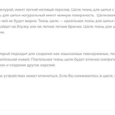
ктурой, имеет легкий матовый перелив. Шелк ткань для шитья с
ань для шитья натуральный
имеет нежную поверхность
.
Шелковая 
в ней не будет жарко. Ткань шелк — идеальная ткань для шитья
дойдет на блузку или на легкие летние брючки. Шелк ткань для 
ми.
торый подходит для создания как изысканных повседневных, та
вительной кожей. Плательная ткань шелк будет отлично смотрет
чек и создания других изделий.
 устройствах может отличаться. Если Вы сомневаетесь в цвете, 