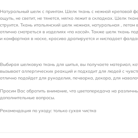
Натуральный шелк с принтом. Шелк ткань с нежной креповой фа
ощупь, не светит, не тянется, мягко лежит в складках. Шелк тк
струится.
Ткань итальянский шелк нежная, натуральная , летом 
отлично смотреться в изделиях «по косой». Также шелк ткань по
и комфортная в носке, красиво драпируется и ниспадает фалда
Выбирая шелковую ткань для шитья, вы получаете материал, ко
вызывает аллергических реакций и подходит для людей с чувст
отлично подойдет для рукоделия, печворка, декора, для наволо
Просим Вас обратить внимание, что цветопередача на различных
дополнительные вопросы.
Рекомендация по уходу: только сухая чистка