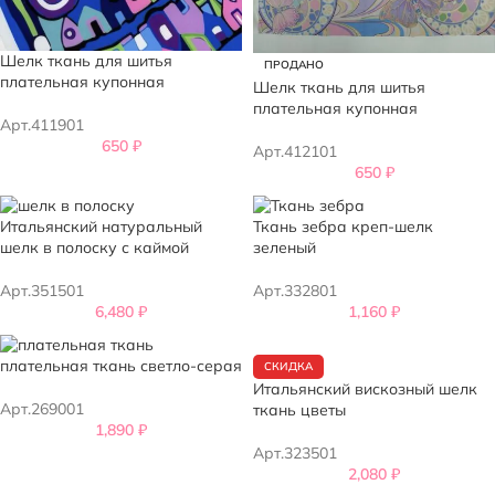
Шелк ткань для шитья
ПРОДАНО
плательная купонная
Шелк ткань для шитья
плательная купонная
Арт.411901
650
₽
Арт.412101
650
₽
Итальянский натуральный
Ткань зебра креп-шелк
шелк в полоску с каймой
зеленый
Арт.351501
Арт.332801
6,480
₽
1,160
₽
плательная ткань светло-серая
СКИДКА
Итальянский вискозный шелк
Арт.269001
ткань цветы
1,890
₽
Арт.323501
2,080
₽