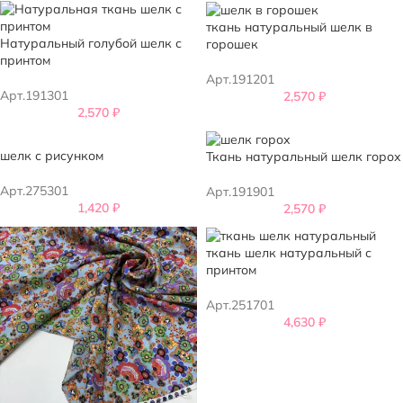
ткань натуральный шелк в
Натуральный голубой шелк с
горошек
принтом
Арт.191201
Арт.191301
2,570
₽
2,570
₽
шелк с рисунком
Ткань натуральный шелк горох
Арт.275301
Арт.191901
1,420
₽
2,570
₽
ткань шелк натуральный с
принтом
Арт.251701
4,630
₽