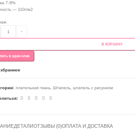
ка 7-9%
ность — 110г/м2
раж:
+
В КОРЗИНУ
пить в один клик
избранное
егории:
плательная ткань
,
Штапель
,
штапель с рисунком
елиться:
АНИЕ
ДЕТАЛИ
ОТЗЫВЫ (0)
ОПЛАТА И ДОСТАВКА