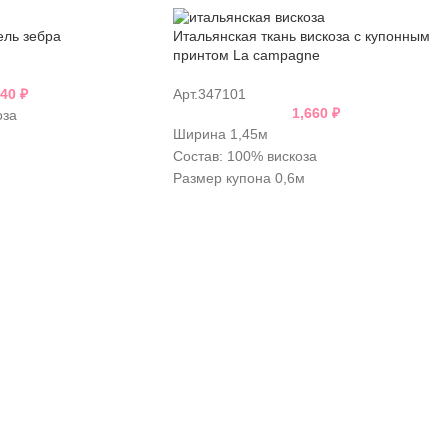
ель зебра
Итальянская ткань вискоза с купонным
принтом La campagne
840
₽
Арт.347101
1,660
₽
оза
Ширина 1,45м
Состав: 100% вискоза
Размер купона 0,6м
Усадка 5-7%