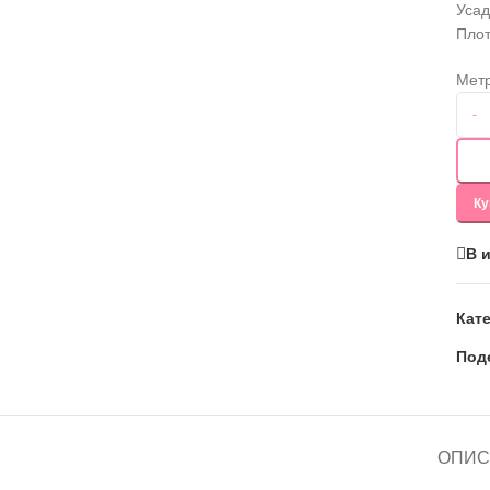
Усад
Плот
Мет
-
Ку
В 
Кат
Под
ОПИС