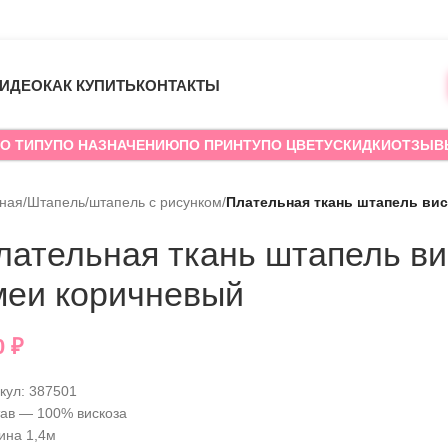
ИДЕО
КАК КУПИТЬ
КОНТАКТЫ
О ТИПУ
ПО НАЗНАЧЕНИЮ
ПО ПРИНТУ
ПО ЦВЕТУ
СКИДКИ
ОТЗЫВ
вная
/
Штапель
/
штапель с рисунком
/
Плательная ткань штапель вис
лательная ткань штапель ви
меи коричневый
0
₽
кул:
387501
ав — 100% вискоза
ина 1,4м