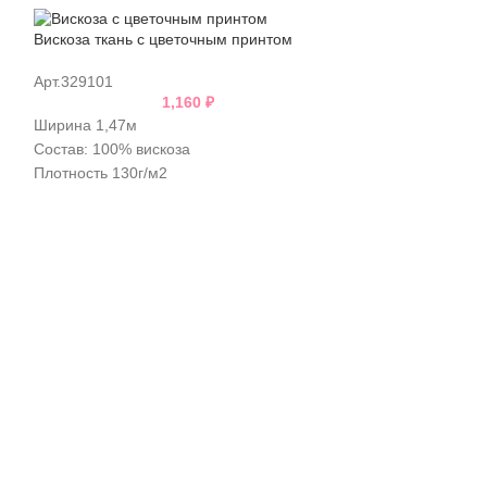
Вискоза ткань с цветочным принтом
Ткань вискоза п
Арт.329101
Арт.343901
1,160
₽
Ширина 1,47м
Состав - 100% в
Состав: 100% вискоза
Ширина 1,45м
Плотность 130г/м2
Усадка 7-9%
Усадка 5-7%
Плотность - 110г
Италия