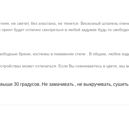
няя, не светит, без эластана, не тянется. Вискозный штапель очень
ринт будет отлично смотреться в любой задумке будь то свободно
 свободные брюки, костюмы в пижамном стиле . В общем, любое изде
стройствах может отличаться. Если Вы сомневаетесь в цвете, мы в
 выше 30 градусов. Не замачивать , не выкручивать, сушит