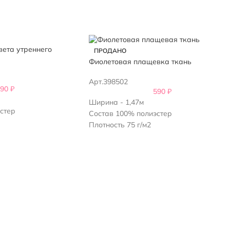
ый
ета утреннего
ПРОДАНО
Фиолетовая плащевка ткань
Арт.398502
590
₽
590
₽
Ширина - 1,47м
стер
Состав 100% полиэстер
Плотность 75 г/м2