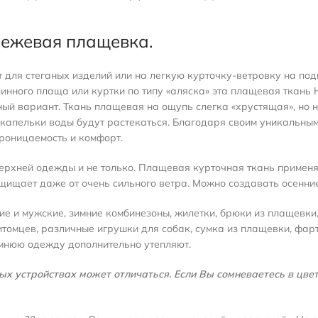
Бежевая плащевка.
для стеганых изделий или на легкую курточку-ветровку на под
длинного плаща или куртки по типу «аляска» эта плащевая ткань
ный вариант. Ткань плащевая на ощупь слегка «хрустящая», но н
капельки воды будут растекаться. Благодаря своим уникальным
проницаемость и комфорт.
ерхней одежды и не только. Плащевая курточная ткань применяе
щищает даже от очень сильного ветра. Можно создавать осенние
е и мужские, зимние комбинезоны, жилетки, брюки из плащевки,
омцев, различные игрушки для собак, сумка из плащевки, фарт
мнюю одежду дополнительно утепляют.
х устройствах может отличаться. Если Вы сомневаетесь в цвете