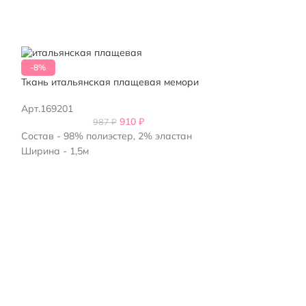
-8%
-8%
Ткань итальянская плащевая мемори
Ткань на плащ 
Арт.169201
Арт.169101
910
₽
987
₽
Состав - 98% полиэстер, 2% эластан
Состав - 98% по
Ширина - 1,5м
Ширина - 1,5м