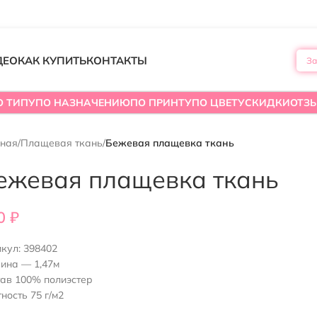
ДЕО
КАК КУПИТЬ
КОНТАКТЫ
За
О ТИПУ
ПО НАЗНАЧЕНИЮ
ПО ПРИНТУ
ПО ЦВЕТУ
СКИДКИ
ОТЗ
вная
/
Плащевая ткань
/
Бежевая плащевка ткань
ежевая плащевка ткань
0
₽
икул:
398402
ина — 1,47м
тав 100% полиэстер
ность 75 г/м2