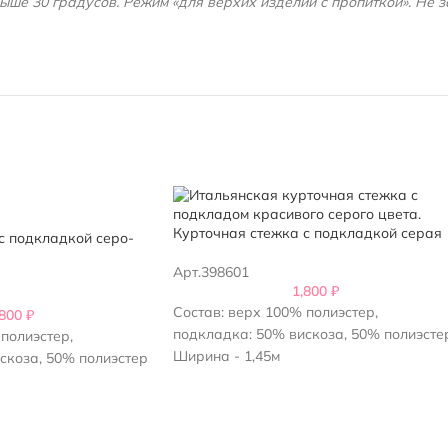
ше 30 градусов. Режим «для верхих изделий с пропиткой». Не з
Курточная стежка с подкладкой серая
с подкладкой серо-
Арт.398601
1,800
₽
Состав: верх 100% полиэстер,
,800
₽
подкладка: 50% вискоза, 50% полиэсте
полиэстер,
Ширина - 1,45м
скоза, 50% полиэстер
Плотность стежки 400 г/м2
Рисунок ромб-квадрат 7х7 см
00 г/м2
Цвет – серый
ля - 200 г/м2
рат 7х7 см