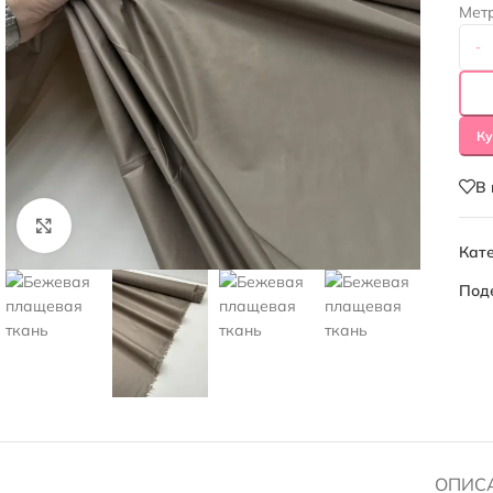
Мет
-
Ку
В
Нажмите, чтобы увеличить
Кате
Под
ОПИС