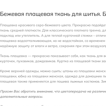
Бежевая плащевая ткань для шитья. 
Плащевка красивого серо-бежевого цвета. Прекрасно подойдет 
ткань средней плотности. Для классического плотного тренча, 
подклад или утеплитель. А для теплой курточной стежки – отлич
плащевка водоотталкивающая, но не водостойкая, со временем 
надёжную защиту от влаги и ветра, сохраняя при этом воздухо
Ткань плащевка — прекрасно показывает себя, как ткань для в
курточек, пуховиков, дождевиков. Куртка из плащевой ткани за
Кроме верхней одежды, можно сшить: штаны из плащевки женски
плащевки, юбка из плащевки женская, одежда для домашних пит
плащевая также применяется для пошива лыжных костюмов. Зи
Просим Вас обратить внимание, что цветопередача на различны
дополнительные вопросы.