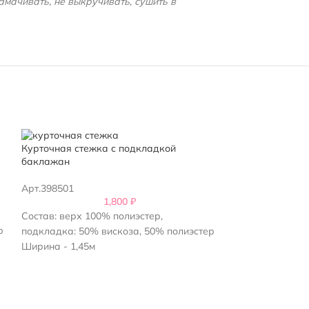
амачивать, не выкручивать, сушить в
Курточная стежка с подкладкой
баклажан
Арт.398501
1,800
₽
Состав: верх 100% полиэстер,
р
подкладка: 50% вискоза, 50% полиэстер
Ширина - 1,45м
Плотность стежки 400 г/м2
Рисунок ромб-квадрат 7х7 см
Цвет – баклажан