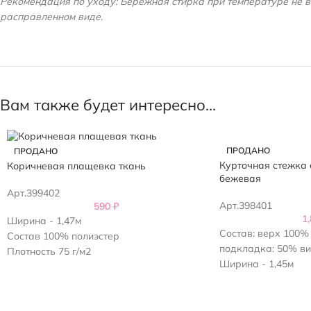
Рекомендация по уходу: Бережная стирка при температуре не вы
расправленном виде.
Вам также будет интересно…
ПРОДАНО
ПРОДАНО
Курточная стежка 
Коричневая плащевка ткань
бежевая
Арт.399402
Арт.398401
590
₽
1
Ширина - 1,47м
Состав: верх 100% 
Состав 100% полиэстер
подкладка: 50% ви
Плотность 75 г/м2
Ширина - 1,45м
Плотность стежки 4
Плотность утеплите
Рисунок ромб-квад