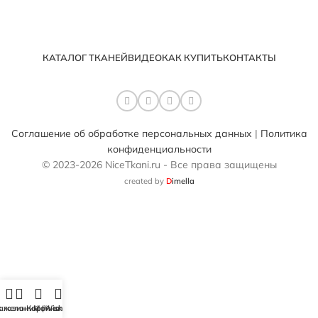
КАТАЛОГ ТКАНЕЙ
ВИДЕО
КАК КУПИТЬ
КОНТАКТЫ
Соглашение об обработке персональных данных
|
Политика
конфиденциальности
© 2023-2026 NiceTkani.ru - Все права защищены
created by
D
imella
 желаний (Wishlist)
агазин
Корзина
Мой аккаунт