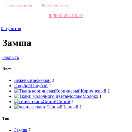
Skip to navigation
Skip to main content
8 (903) 472-98-97
0
пунктов
Замша
Закрыть
Цвет
Бежевый
Бежевый
2
Голубой
Голубой
1
Коричневый
Коричневый
1
Молоко
Молоко
1
Синий
Синий
1
Черный
Черный
1
Тип
Замша
7