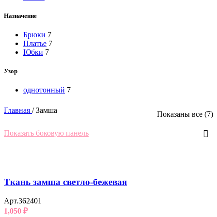
Назначение
Брюки
7
Платье
7
Юбки
7
Узор
однотонный
7
Главная
/
Замша
Показаны все (7)
Показать боковую панель
Ткань замша светло-бежевая
Арт.362401
1,050
₽