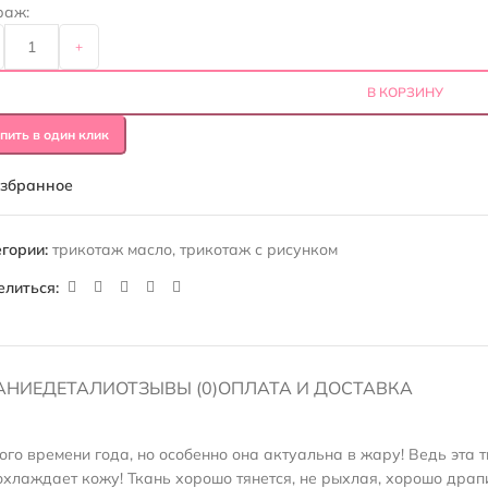
раж:
+
В КОРЗИНУ
пить в один клик
избранное
гории:
трикотаж масло
,
трикотаж с рисунком
елиться:
АНИЕ
ДЕТАЛИ
ОТЗЫВЫ (0)
ОПЛАТА И ДОСТАВКА
о времени года, но особенно она актуальна в жару! Ведь эта тк
аждает кожу! Ткань хорошо тянется, не рыхлая, хорошо драпиру