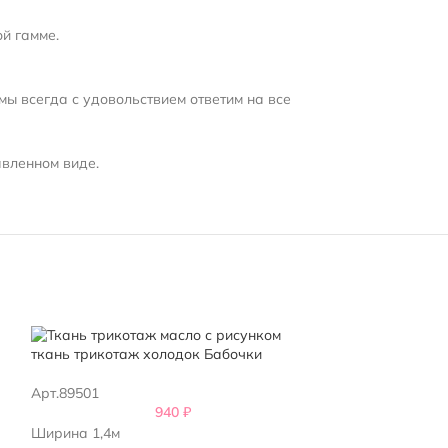
й гамме.
мы всегда с удовольствием ответим на все
авленном виде.
Итальянский тр
ткань трикотаж холодок Бабочки
Арт.244501
Арт.89501
940
₽
Состав: 95% хло
Ширина 1,4м