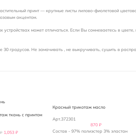
растительный принт — крупные листы лилово-фиолетовой цветово
рюзовым акцентом.
 устройствах может отличаться. Если Вы сомневаетесь в цвете, 
 30 градусов. Не замачивать , не выкручивать, сушить в распр
Красный трикотаж масло
таж ткань с принтом
Арт.372301
870
₽
Состав - 97% полиэстер 3% эластан
1,053
₽
₽