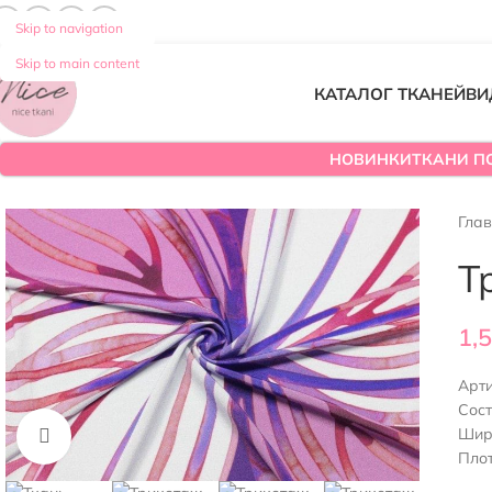
Skip to navigation
Skip to main content
КАТАЛОГ ТКАНЕЙ
ВИ
НОВИНКИ
ТКАНИ П
Гла
Т
1,
Арт
Сост
Шир
Нажмите, чтобы увеличить
Плот