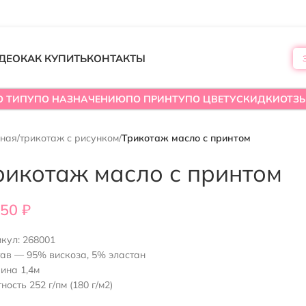
ДЕО
КАК КУПИТЬ
КОНТАКТЫ
О ТИПУ
ПО НАЗНАЧЕНИЮ
ПО ПРИНТУ
ПО ЦВЕТУ
СКИДКИ
ОТЗ
вная
/
трикотаж с рисунком
/
Трикотаж масло с принтом
рикотаж масло с принтом
550
₽
икул:
268001
ав — 95% вискоза, 5% эластан
ина 1,4м
ность 252 г/пм (180 г/м2)