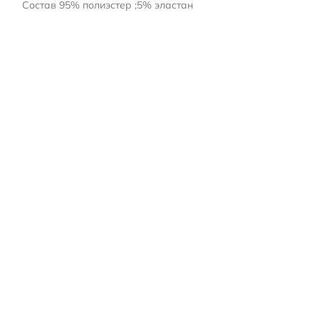
Ширина 1,65м
Состав 95% полиэстер ;5% эластан
Плотность 270 г/