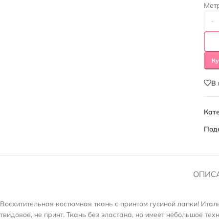
Мет
-
Ку
В
Кате
Под
ОПИС
Восхитительная костюмная ткань с принтом гусиной лапки! Итал
твидовое, не принт. Ткань без эластана, но имеет небольшое тех