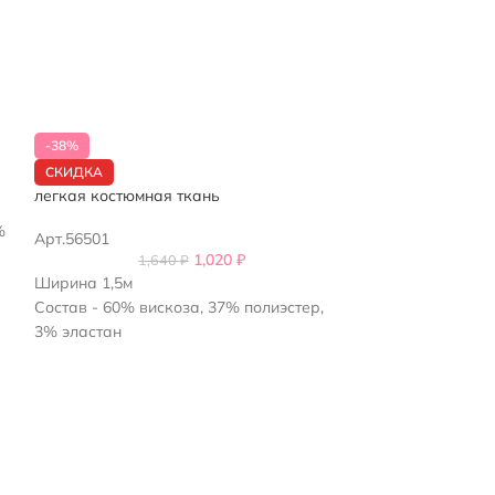
Итальянская ко
-38%
СКИДКА
Арт.179201
легкая костюмная ткань
%
Ширина 1,5м
Арт.56501
Состав - 99% ше
1,020
₽
1,640
₽
Италия
Ширина 1,5м
Состав - 60% вискоза, 37% полиэстер,
3% эластан
Плотность - 190гр\м2
Италия