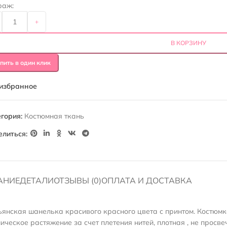
раж:
+
В КОРЗИНУ
пить в один клик
 избранное
гория:
Костюмная ткань
елиться:
АНИЕ
ДЕТАЛИ
ОТЗЫВЫ (0)
ОПЛАТА И ДОСТАВКА
ьянская шанелька красивого красного цвета с принтом. Костюмка
ническое растяжение за счет плетения нитей, плотная , не просве