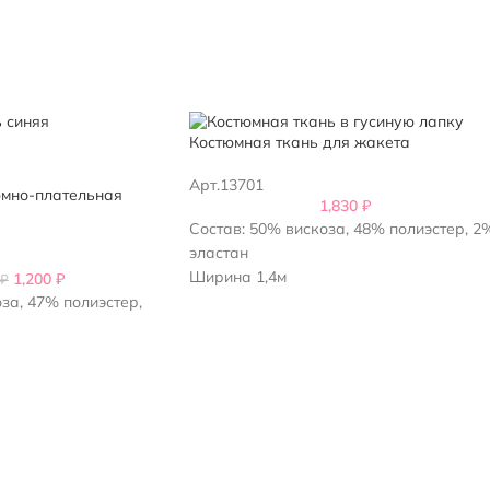
Костюмная ткань для жакета
Арт.13701
юмно-плательная
1,830
₽
Состав: 50% вискоза, 48% полиэстер, 2
эластан
Ширина 1,4м
1,200
₽
₽
Италия
за, 47% полиэстер,