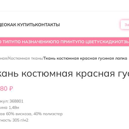
ДЕО
КАК КУПИТЬ
КОНТАКТЫ
За
О ТИПУ
ПО НАЗНАЧЕНИЮ
ПО ПРИНТУ
ПО ЦВЕТУ
СКИДКИ
ОТЗ
вная
/
Костюмная ткань
/
Ткань костюмная красная гусиная лапка
кань костюмная красная гу
780
₽
икул:
368801
ина 1,48м
ав 60% вискоза, 40% полиэстер
ность 305 г/м2