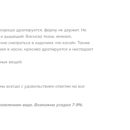
ь хорошо драпируется, форму не держит. Не
й и дышащий. Вискоза ткань нежная,
чно смотреться в изделиях «по косой». Также
ная в носке, красиво драпируется и ниспадает
дных вещей.
мы всегда с удовольствием ответим на все
правленном виде. Возможна усадка 7-9%.