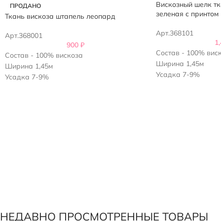
Вискозный шелк тк
ПРОДАНО
зеленая с принтом
Ткань вискоза штапель леопард
Арт.368101
Арт.368001
1
900
₽
Состав - 100% вис
Состав - 100% вискоза
Ширина 1,45м
Ширина 1,45м
Усадка 7-9%
Усадка 7-9%
Плотность - 130гр/
Плотность - 120гр/м2
НЕДАВНО ПРОСМОТРЕННЫЕ ТОВАРЫ