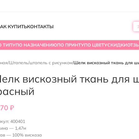
АК КУПИТЬ
КОНТАКТЫ
О ТИПУ
ПО НАЗНАЧЕНИЮ
ПО ПРИНТУ
ПО ЦВЕТУ
СКИДКИ
ОТЗ
вная
/
Штапель
/
штапель с рисунком
/
Шелк вискозный ткань для ш
елк вискозный ткань для ш
расный
470
₽
икул:
400401
ина — 1,47м
тав — 100% вискоза