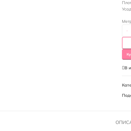
Плот
Уса
Мет
-
Ку
В 
Кате
Под
ОПИС