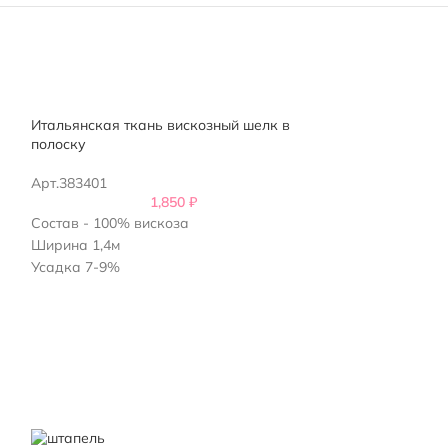
Итальянская ткань вискозный шелк в
ПРОДАНО
полоску
Итальянская тк
белый
Арт.383401
1,850
₽
Арт.384801
Состав - 100% вискоза
Ширина 1,4м
Состав - 100% 
Усадка 7-9%
Ширина 1,35м
Плотность - 110 г/м2
Усадка 7-9%
Италия
Плотность - 100 