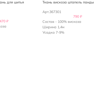
ань для шитья
Ткань вискоза штапель панды
Арт.367301
790
₽
,470
₽
Состав - 100% вискоза
коза
Ширина 1,4м
Усадка 7-9%
Плотность - 100гр/м2
м2