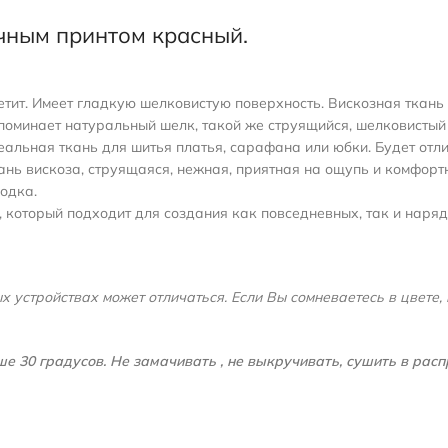
очным принтом красный.
светит. Имеет гладкую шелковистую поверхность. Вискозная ткан
напоминает натуральный шелк, такой же струящийся, шелковисты
еальная ткань для шитья платья, сарафана или юбки. Будет отли
кань вискоза, струящаяся, нежная, приятная на ощупь и комфорт
одка.
, который подходит для создания как повседневных, так и наря
 устройствах может отличаться. Если Вы сомневаетесь в цвете, 
е 30 градусов. Не замачивать , не выкручивать, сушить в рас