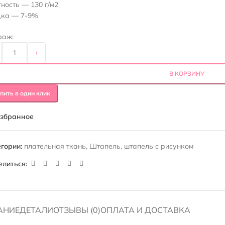
ность — 130 г/м2
дка — 7-9%
раж:
+
В КОРЗИНУ
пить в один клик
избранное
гории:
плательная ткань
,
Штапель
,
штапель с рисунком
елиться:
АНИЕ
ДЕТАЛИ
ОТЗЫВЫ (0)
ОПЛАТА И ДОСТАВКА