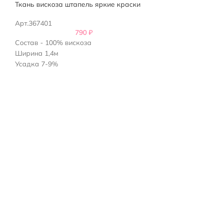
Ткань вискоза штапель яркие краски
Вискоза ткань 
Арт.367401
Арт.329101
790
₽
Состав - 100% вискоза
Ширина 1,47м
Ширина 1,4м
Состав: 100% в
Усадка 7-9%
Плотность 130г/
Плотность - 100гр/м2
Усадка 5-7%
Италия