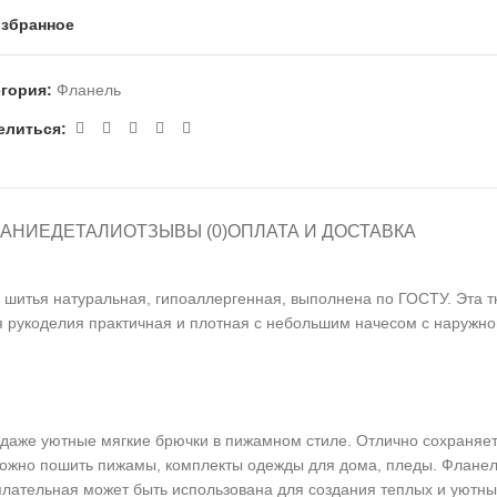
избранное
егория:
Фланель
елиться:
АНИЕ
ДЕТАЛИ
ОТЗЫВЫ (0)
ОПЛАТА И ДОСТАВКА
я шитья натуральная, гипоаллергенная, выполнена по ГОСТУ. Эта т
ля рукоделия практичная и плотная с небольшим начесом с наружно
даже уютные мягкие брючки в пижамном стиле. Отлично сохраняет 
 можно пошить пижамы, комплекты одежды для дома, пледы. Фланел
 плательная может быть использована для создания теплых и уютны