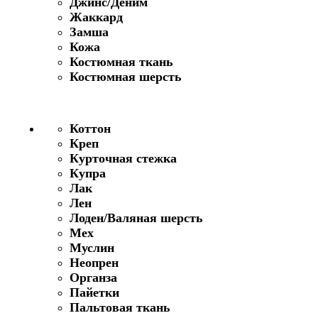
Джинс/Деним
Жаккард
Замша
Кожа
Костюмная ткань
Костюмная шерсть
Коттон
Креп
Курточная стежка
Купра
Лак
Лен
Лоден/Валяная шерсть
Мех
Муслин
Неопрен
Органза
Пайетки
Пальтовая ткань