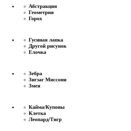
Абстракция
Геометрия
Горох
Гусиная лапка
Другой рисунок
Елочка
Зебра
Зигзаг Миссони
Змея
Кайма/Купоны
Клетка
Леопард/Тигр