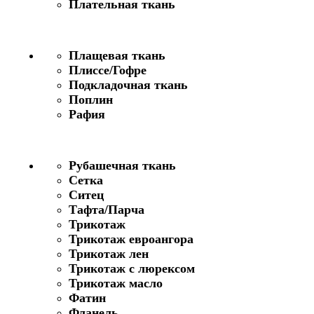
Плательная ткань
Плащевая ткань
Плиссе/Гофре
Подкладочная ткань
Поплин
Рафия
Рубашечная ткань
Сетка
Ситец
Тафта/Парча
Трикотаж
Трикотаж евроангора
Трикотаж лен
Трикотаж с люрексом
Трикотаж масло
Фатин
Фланель