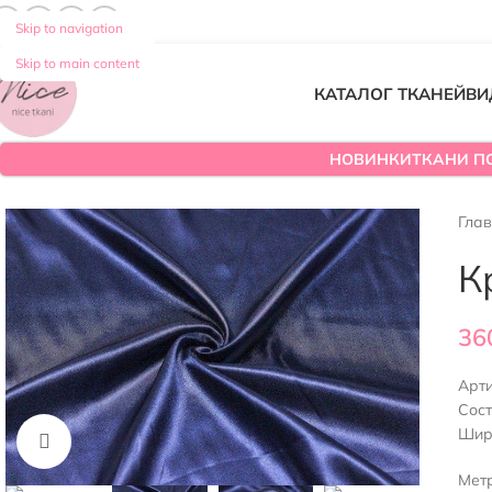
Skip to navigation
Skip to main content
КАТАЛОГ ТКАНЕЙ
ВИ
НОВИНКИ
ТКАНИ П
Гла
К
36
Арт
Сос
Шир
Нажмите, чтобы увеличить
Мет