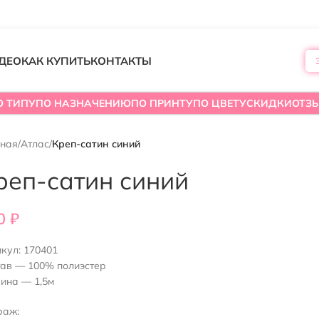
ДЕО
КАК КУПИТЬ
КОНТАКТЫ
О ТИПУ
ПО НАЗНАЧЕНИЮ
ПО ПРИНТУ
ПО ЦВЕТУ
СКИДКИ
ОТЗ
вная
/
Атлас
/
Креп-сатин синий
реп-сатин синий
0
₽
икул:
170401
тав — 100% полиэстер
ина — 1,5м
раж: