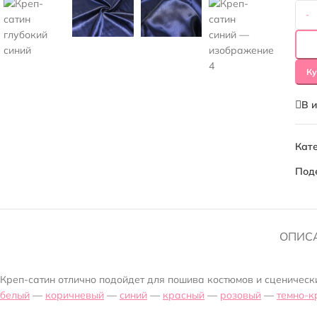
-
Ку
В 
Кате
Под
ОПИС
Креп-сатин отлично подойдет для пошива костюмов и сценическ
белый
—
коричневый
—
синий
—
красный
—
розовый
—
темно-к