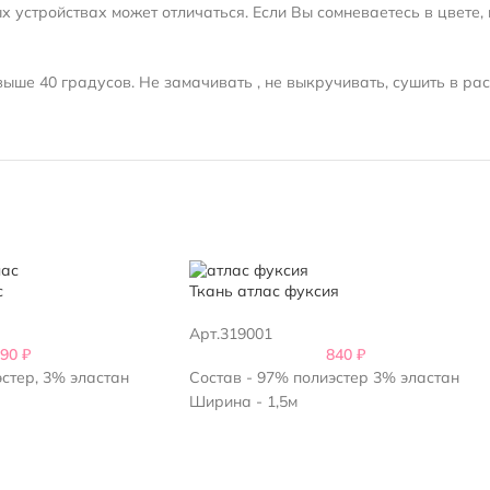
 устройствах может отличаться. Если Вы сомневаетесь в цвете, 
ыше 40 градусов. Не замачивать , не выкручивать, сушить в ра
с
Ткань атлас фуксия
Арт.319001
990
₽
840
₽
стер, 3% эластан
Состав - 97% полиэстер 3% эластан
Ширина - 1,5м