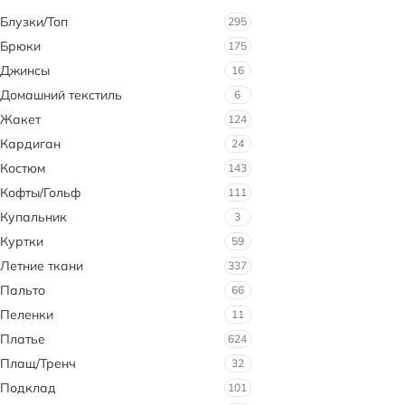
Блузки/Топ
295
Брюки
175
Джинсы
16
Домашний текстиль
6
Жакет
124
Кардиган
24
Костюм
143
Кофты/Гольф
111
Купальник
3
Куртки
59
Летние ткани
337
Пальто
66
Пеленки
11
Платье
624
Плащ/Тренч
32
Подклад
101