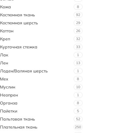
Кожа
8
Костюмная ткань
92
Костюмная шерсть
29
Коттон
26
Креп
32
Курточная стежка
33
Лак
1
Лен
13
Лоден/Валяная шерсть
1
Мех
8
Муслин
10
Неопрен
1
Органза
8
Пайетки
5
Пальтовая ткань
52
Плательная ткань
250