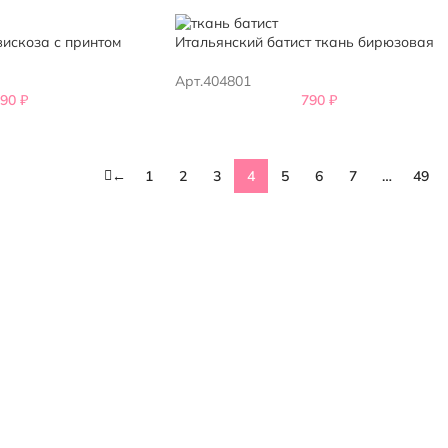
вискоза с принтом
Итальянский батист ткань бирюзовая
Арт.404801
890
₽
790
₽
←
1
2
3
4
5
6
7
…
49