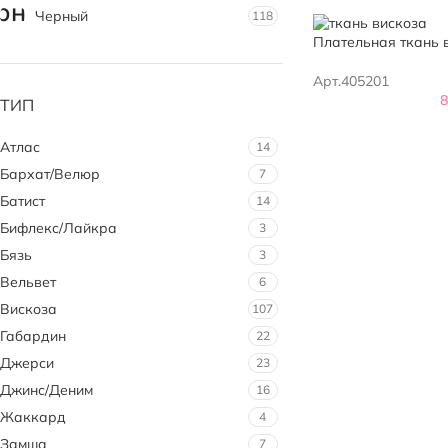
Черный
118
Плательная ткань 
Арт.405201
ТИП
Атлас
14
Бархат/Велюр
7
Батист
14
Бифлекс/Лайкра
3
Бязь
3
Вельвет
6
Вискоза
107
Габардин
22
Джерси
23
Джинс/Деним
16
Жаккард
4
Замша
7