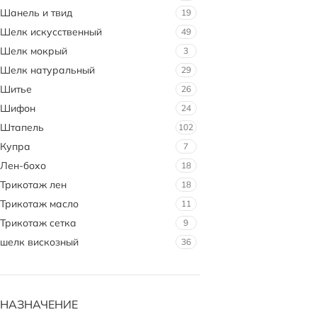
Шанель и твид
19
Шелк искусственный
49
Шелк мокрый
3
Шелк натуральный
29
Шитье
26
Шифон
24
Штапель
102
Купра
7
Лен-бохо
18
Трикотаж лен
18
Трикотаж масло
11
Трикотаж сетка
9
шелк вискозный
36
НАЗНАЧЕНИЕ