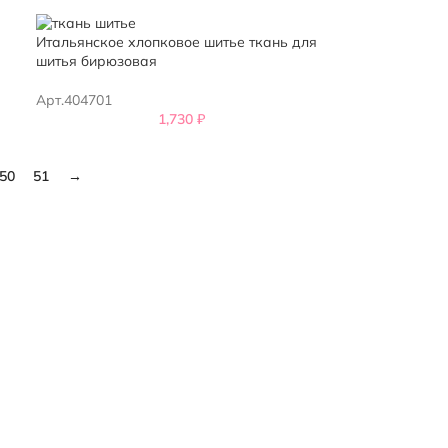
Итальянское хлопковое шитье ткань для
шитья бирюзовая
Арт.404701
1,730
₽
50
51
→