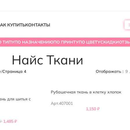
АК КУПИТЬ
КОНТАКТЫ
О ТИПУ
ПО НАЗНАЧЕНИЮ
ПО ПРИНТУ
ПО ЦВЕТУ
СКИДКИ
ОТЗ
Найс Ткани
и
/
Страница 4
Отображать
9
Рубашечная ткань в клетку хлопок
ань для шитья с
Арт.407001
1,150
₽
1,485
₽
₽