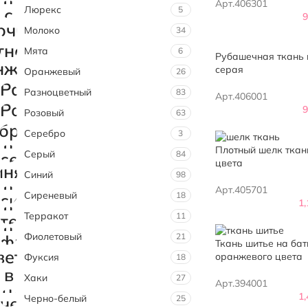
Арт.406301
Люрекс
5
Молоко
34
Мята
6
Рубашечная ткань 
серая
Оранжевый
26
Разноцветный
83
Арт.406001
Розовый
63
Серебро
3
Плотный шелк ткан
Серый
84
цвета
Синий
98
Арт.405701
Сиреневый
18
1
Терракот
11
Фиолетовый
21
Ткань шитье на бат
оранжевого цвета
Фуксия
18
Хаки
27
Арт.394001
1
Черно-белый
25