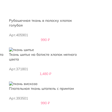
Рубашечная ткань в полоску хлопок
голубая
Арт.405901
990
₽
та
Ткань шитье на батисте хлопок мятного
цвета
Арт.371801
1,480
₽
Плательная ткань штапель с принтом
Арт.393501
990
₽