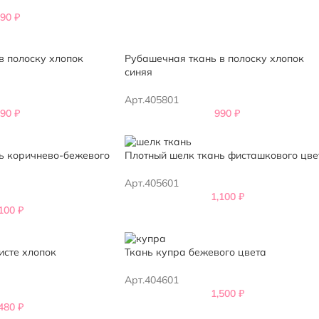
990
₽
в полоску хлопок
Рубашечная ткань в полоску хлопок
синяя
Арт.405801
990
₽
990
₽
ь коричнево-бежевого
Плотный шелк ткань фисташкового цве
Арт.405601
1,100
₽
,100
₽
исте хлопок
Ткань купра бежевого цвета
Арт.404601
1,500
₽
,480
₽