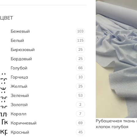
ЦВЕТ
Бежевый
103
Белый
115
Бирюзовый
25
Бордовый
25
Голубой
66
Горчица
10
Желтый
25
Зеленый
53
Золотой
2
Коралл
7
Рубашечная ткань 
Коричневый
69
хлопок голубая
Красный
45