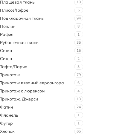
Плащевая ткань
18
Плиссе/Гофре
5
Подкладочная ткань
94
Поплин
8
Рафия
1
Рубашечная ткань
35
Сетка
15
Ситец
2
Тафта/Парча
3
Трикотаж
79
Трикотаж вязаный евроангора
6
Трикотаж с люрексом
4
Трикотаж, Джерси
13
Фатин
24
Фланель
1
Футер
1
Хлопок
65