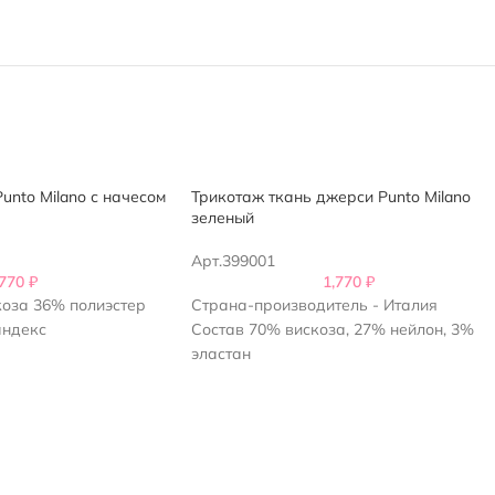
unto Milano с начесом
Трикотаж ткань джерси Punto Milano
зеленый
Арт.399001
,770
₽
1,770
₽
оза 36% полиэстер
Страна-производитель - Италия
андекс
Состав 70% вискоза, 27% нейлон, 3%
эластан
м2
Ширина 1,5м
тель — Италия
Плотность 410 г/м2