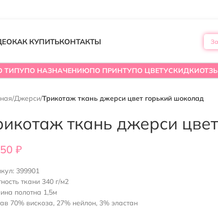
ДЕО
КАК КУПИТЬ
КОНТАКТЫ
За
О ТИПУ
ПО НАЗНАЧЕНИЮ
ПО ПРИНТУ
ПО ЦВЕТУ
СКИДКИ
ОТЗ
вная
/
Джерси
/
Трикотаж ткань джерси цвет горький шоколад
рикотаж ткань джерси цве
450
₽
икул:
399901
ность ткани 340 г/м2
ина полотна 1,5м
ав 70% вискоза, 27% нейлон, 3% эластан