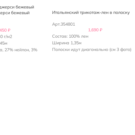
Итальянский трикотаж-лен в полоску
жерси бежевый
Арт.354801
1,690
₽
,450
₽
Состав: 100% лен
0 г/м2
Ширина 1,35м
,45м
Полоски идут диагонально (см 3 фото)
а, 27% нейлон, 3%
Страна производитель - Италия