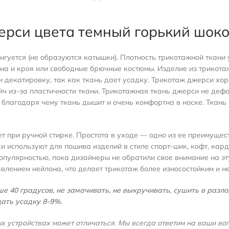
ерси цвета темный горький шоко
нгуется (не образуются катышки). Плотность трикотажной ткани 
она и кроя или свободные брючные костюмы. Изделие из трикота
 декатировку, так как ткань дает усадку. Трикотаж джерси хоро
йч из-за пластичности ткани. Трикотажная ткань джерси не деф
благодаря чему ткань дышит и очень комфортна в носке. Ткань м
т при ручной стирке. Простота в уходе — одно из ее преимущес
и используют для пошива изделий в стиле спорт-шик, кофт, карди
пулярностью, пока дизайнеры не обратили свое внимание на эт
влением нейлона, что делает трикотаж более износостойким и н
 40 градусов, не замачивать, не выкручивать, сушить в разлож
ать усадку 8-9%.
х устройствах может отличаться. Мы всегда ответим на ваши во