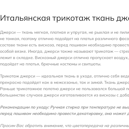
Итальянская трикотаж ткань дж
Джерси — ткань мягкая, плотная и упругая, не рыхлая и не пили
не тонкая, поэтому отлично подойдет на платья различного фас
составе ткани есть вискоза, перед пошивом необходимо провести
особой вязке. Иногда, джерси также называют трикотаж — стре
лежит в складке. Вискозный джерси отлично пропускает воздух, 
подойдет на платья, брючные костюмы и свитшоты.
Трикотаж джерси — идеальная ткань в уходе, отлично себя веде
прекрасно подойдет как в межсезонье, так и зимой. Ткань джерс
Раньше трикотажное полотно джерси не пользовался большой по
большинстве случаев джерси изготавливается из вискозы с доба
Рекомендации по уходу: Ручная стирка при температуре не выше
перед пошивом необходимо провести декатировку, она может д
Просим Вас обратить внимание, что цветопередача на различны