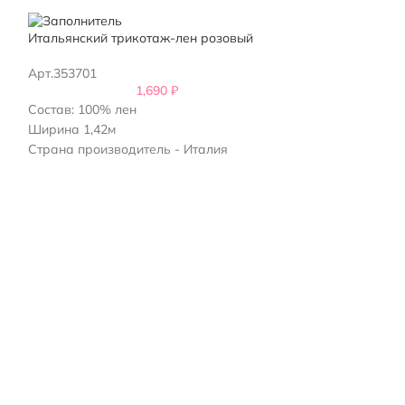
Итальянский трикотаж-лен розовый
Итальянский тр
Арт.353701
Арт.354201
1,690
₽
Состав: 100% лен
Состав: 100% л
Ширина 1,42м
Ширина 1,25м
Страна производитель - Италия
Страна произво