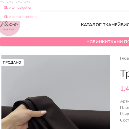
Skip to navigation
Skip to main content
КАТАЛОГ ТКАНЕЙ
ВИ
НОВИНКИ
ТКАНИ П
Гла
ПРОДАНО
Т
1,
Арт
Плот
Шир
Сост