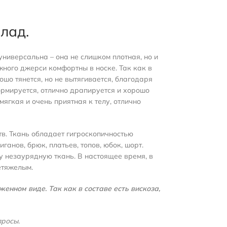
лад.
универсальна – она не слишком плотная, но и
жного джерси комфортны в носке. Так как в
шо тянется, но не вытягивается, благодаря
ормируется, отлично драпируется и хорошо
ягкая и очень приятная к телу, отлично
тв. Ткань обладает гигроскопичностью
ганов, брюк, платьев, топов, юбок, шорт.
у незаурядную ткань. В настоящее время, в
етяжелым.
енном виде. Так как в составе есть вискоза,
просы.