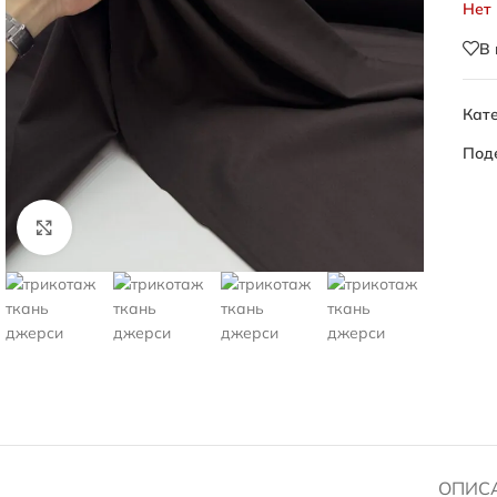
Нет
В
Кате
Под
Нажмите, чтобы увеличить
ОПИС