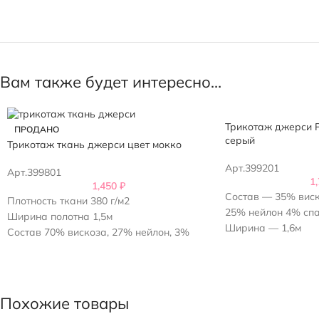
Вам также будет интересно…
Трикотаж джерси P
ПРОДАНО
серый
Трикотаж ткань джерси цвет мокко
Арт.399201
Арт.399801
1
1,450
₽
Состав — 35% виск
Плотность ткани 380 г/м2
25% нейлон 4% сп
Ширина полотна 1,5м
Ширина — 1,6м
Состав 70% вискоза, 27% нейлон, 3%
Плотность — 430 г/
эластан
Страна-производи
Похожие товары