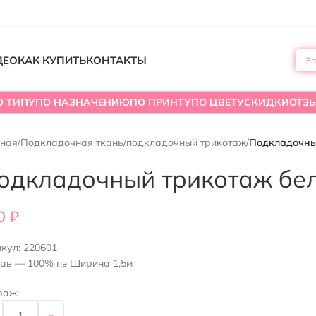
ДЕО
КАК КУПИТЬ
КОНТАКТЫ
За
О ТИПУ
ПО НАЗНАЧЕНИЮ
ПО ПРИНТУ
ПО ЦВЕТУ
СКИДКИ
ОТЗ
вная
/
Подкладочная ткань
/
подкладочный трикотаж
/
Подкладочны
одкладочный трикотаж бе
0
₽
икул:
220601
тав — 100% пэ Ширина 1,5м
раж:
+