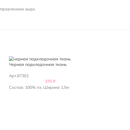
справленном виде.
Черная подкладочная ткань
темно-синяя по
Арт.67301
Арт.132001
370
₽
Состав: 100% пэ, Ширина 1,5м
Состав: 100% пэ