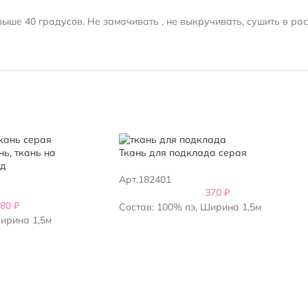
ыше 40 градусов. Не замачивать , не выкручивать, сушить в ра
ь, ткань на
Ткань для подклада серая
ад
Арт.182401
370
₽
380
₽
Состав: 100% пэ, Ширина 1,5м
Ширина 1,5м