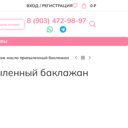
ВХОД / РЕГИСТРАЦИЯ
0
₽
8 (903) 472-98-97
дать вопрос
ЫВЫ
таж масло припыленный баклажан
пыленный баклажан