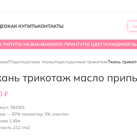
ДЕО
КАК КУПИТЬ
КОНТАКТЫ
За
О ТИПУ
ПО НАЗНАЧЕНИЮ
ПО ПРИНТУ
ПО ЦВЕТУ
СКИДКИ
ОТЗ
вная
/
Подкладочная ткань
/
подкладочный трикотаж
/
Ткань трико
кань трикотаж масло при
0
₽
икул:
394301
тав — 97% полиэстер 3% эластан
ина 1,45м
ность 212 г/м2