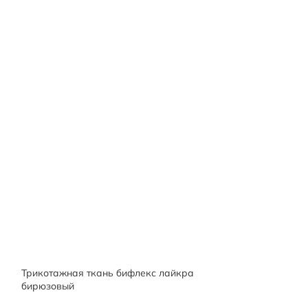
Трикотажная ткань бифлекс лайкра
Итальянский тр
бирюзовый
Арт.323401