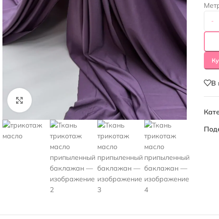
Мет
-
Ку
В
Нажмите, чтобы увеличить
Кате
Под