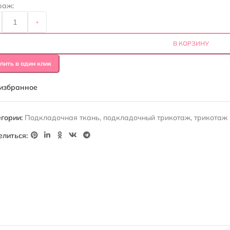
раж:
+
В КОРЗИНУ
пить в один клик
 избранное
гории:
Подкладочная ткань
,
подкладочный трикотаж
,
трикотаж
елиться: