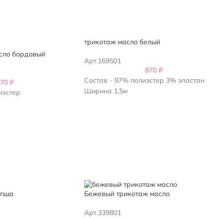
трикотаж масло белый
сло бордовый
Арт.169501
870
₽
Состав - 97% полиэстер 3% эластан
870
₽
Ширина 1,5м
иэстер
апша
Бежевый трикотаж масло
Арт.339801