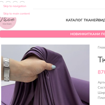
Skip to navigation
Skip to main content
КАТАЛОГ ТКАНЕЙ
ВИ
НОВИНКИ
ТКАНИ П
Гла
Т
87
Арт
Сос
Шир
Плот