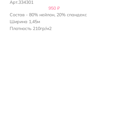
Арт.334301
950
₽
Состав: 95% хло
Состав - 80% нейлон, 20% спандекс
Ширина 1,4м
Ширина 1,45м
Плотность 210 г/
Плотность 210гр/м2