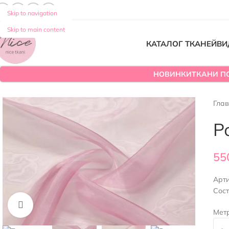
Skip to navigation
Skip to main content
КАТАЛОГ ТКАНЕЙ
ВИ
НОВИНКИ
ТКАНИ П
Гла
Р
55
Арт
Сос
Нажмите, чтобы увеличить
Мет
-