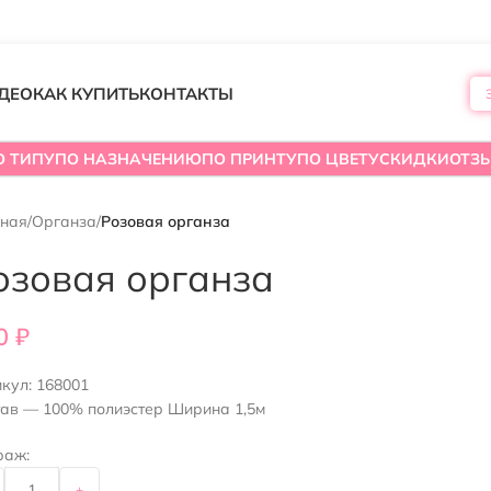
ДЕО
КАК КУПИТЬ
КОНТАКТЫ
О ТИПУ
ПО НАЗНАЧЕНИЮ
ПО ПРИНТУ
ПО ЦВЕТУ
СКИДКИ
ОТЗ
вная
/
Органза
/
Розовая органза
озовая органза
0
₽
икул:
168001
тав — 100% полиэстер Ширина 1,5м
раж:
+