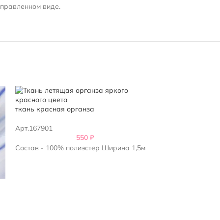
справленном виде.
Ткань тафта ит
ткань красная органза
Арт.187101
Арт.167901
550
₽
Состав - 30% ш
Состав - 100% полиэстер Ширина 1,5м
1,5м Италия