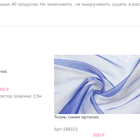
ыше 40 градусов. Не замачивать , не выкручивать, сушить в ра
нза
550
₽
иэстер Ширина 1,5м
Ткань синяя органза
Арт.168101
550
₽